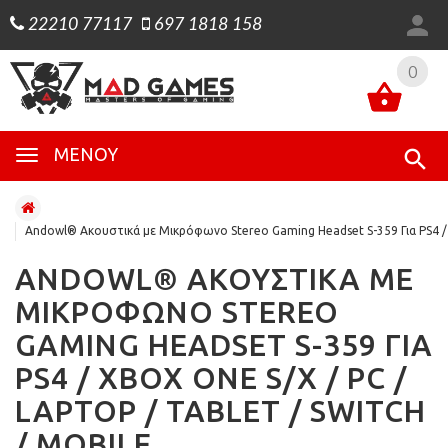
22210 77117
697 1818 158
0
0
ΜΕΝΟΎ
Andowl® Ακουστικά με Μικρόφωνο Stereo Gaming Headset S-359 Για PS4 /
ANDOWL® ΑΚΟΥΣΤΙΚΆ ΜΕ
ΜΙΚΡΌΦΩΝΟ STEREO
GAMING HEADSET S-359 ΓΙΑ
PS4 / XBOX ONE S/X / PC /
LAPTOP / TABLET / SWITCH
/ MOBILE