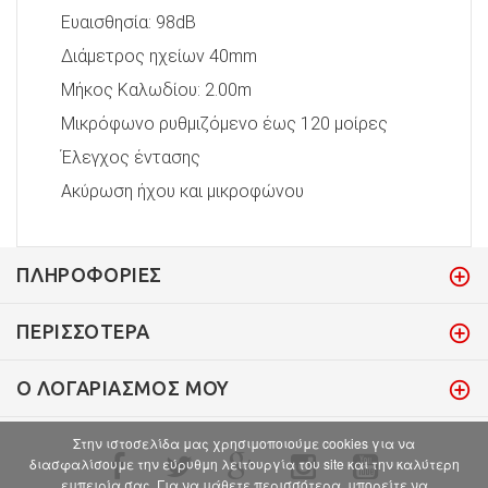
Ευαισθησία: 98dB
Διάμετρος ηχείων 40mm
Μήκος Καλωδίου: 2.00m
Μικρόφωνο ρυθμιζόμενο έως 120 μοίρες
Έλεγχος έντασης
Ακύρωση ήχου και μικροφώνου
ΠΛΗΡΟΦΟΡΊΕΣ
ΠΕΡΙΣΣΌΤΕΡΑ
Ο ΛΟΓΑΡΙΑΣΜΌΣ ΜΟΥ
Στην ιστοσελίδα μας χρησιμοποιούμε cookies για να
διασφαλίσουμε την εύρυθμη λειτουργία του site και την καλύτερη
εμπειρία σας. Για να μάθετε περισσότερα, μπορείτε να