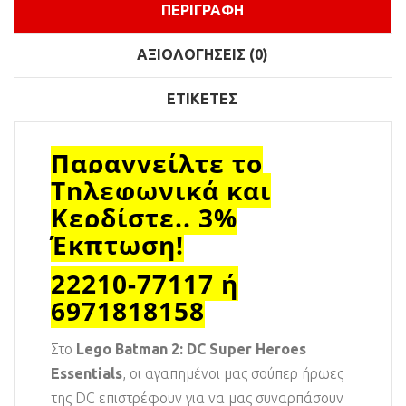
ΠΕΡΙΓΡΑΦΉ
ΑΞΙΟΛΟΓΉΣΕΙΣ (0)
ΕΤΙΚΈΤΕΣ
Παραγγείλτε το
Τηλεφωνικά και
Κερδίστε.. 3%
Έκπτωση!
22210-77117 ή
6971818158
Στο
Lego Batman 2: DC Super Heroes
Essentials
, οι αγαπημένοι μας σούπερ ήρωες
της DC επιστρέφουν για να μας συναρπάσουν