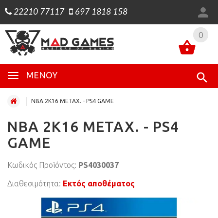
22210 77117
697 1818 158
0
0
ΜΕΝΟΎ
NBA 2K16 ΜΕΤΑΧ. - PS4 GAME
NBA 2K16 ΜΕΤΑΧ. - PS4
GAME
Κωδικός Προϊόντος:
PS4030037
Διαθεσιμότητα:
Εκτός αποθέματος