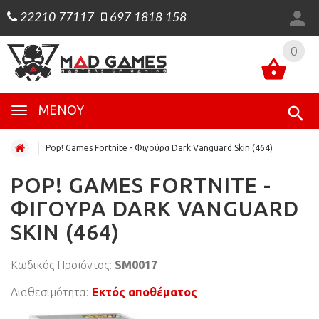
22210 77117
697 1818 158
0
0
ΜΕΝΟΎ
Pop! Games Fortnite - Φιγούρα Dark Vanguard Skin (464)
POP! GAMES FORTNITE -
ΦΙΓΟΎΡΑ DARK VANGUARD
SKIN (464)
Κωδικός Προϊόντος:
SM0017
Διαθεσιμότητα:
Εκτός αποθέματος