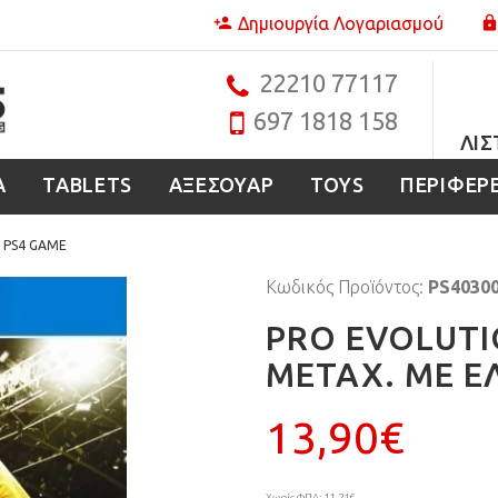
Δημιουργία Λογαριασμού
22210 77117
697 1818 158
ΛΊΣ
Α
TABLETS
ΑΞΕΣΟΥΑΡ
TOYS
ΠΕΡΙΦΕΡ
 PS4 GAME
Κωδικός Προϊόντος:
PS4030
PRO EVOLUTI
ΜΕΤΑΧ. ΜΕ Ε
13,90€
Χωρίς ΦΠΑ: 11,21€