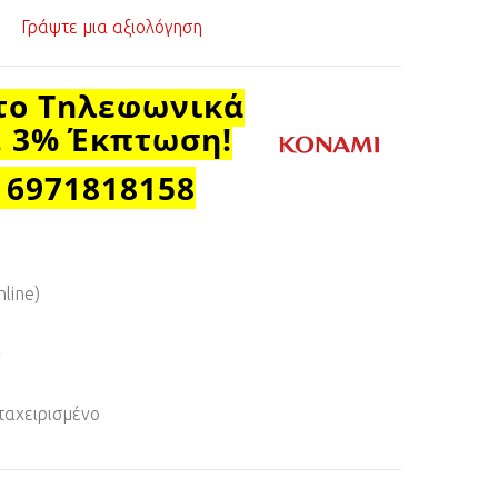
Γράψτε μια αξιολόγηση
το Τηλεφωνικά
. 3% Έκπτωση!
 6971818158
nline)
+
αχειρισμένο