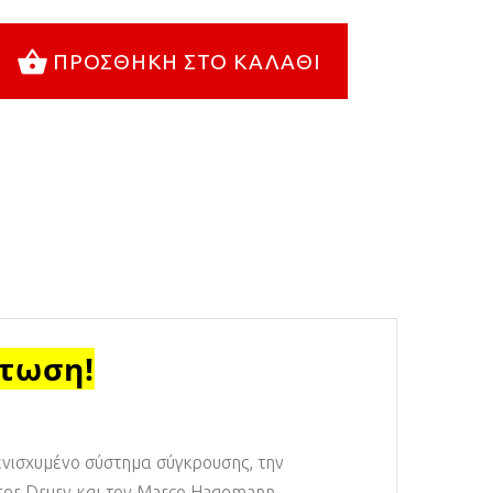
ΠΡΟΣΘΉΚΗ ΣΤΟ ΚΑΛΆΘΙ
πτωση!
ενισχυμένο σύστημα σύγκρουσης, την
eter Drury και τον Marco Hagemann.