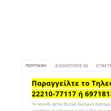
ΠΕΡΙΓΡΑΦΉ
ΑΞΙΟΛΟΓΉΣΕΙΣ (0)
ΕΤΙΚΈΤ
Παραγγείλτε το Τηλε
22210-77117 ή 69718
Το παιχνίδι φέτος θα έχει δυναμικό σύστημα
ικανότητα να ελέγχουμε εμείς οι ίδιοι τους