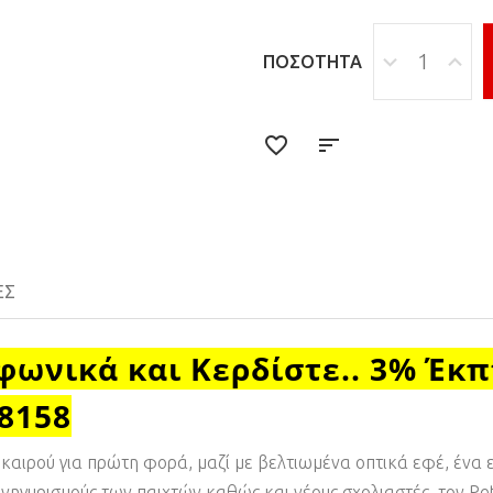
ΠΟΣΌΤΗΤΑ
ΕΣ
φωνικά και Κερδίστε.. 3% Έκ
18158
 καιρού για πρώτη φορά, μαζί με βελτιωμένα οπτικά εφέ, ένα 
 πανηγυρισμούς των παιχτών καθώς και νέους σχολιαστές, τον P