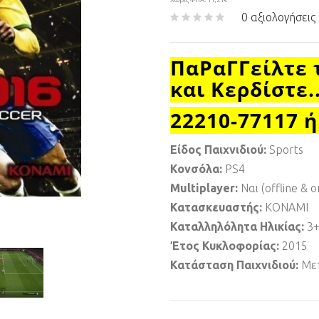
0 αξιολογήσεις
ΠαΡαΓΓείλτε 
και Κερδίστε.
22210-77117 ή
Είδος Παιχνιδιού:
Sports
Κονσόλα:
PS4
Multiplayer:
Ναι (offline & o
Κατασκευαστής:
KONAMI
Καταλληλόλητα Ηλικίας:
3
Έτος Κυκλοφορίας:
2015
Κατάσταση Παιχνιδιού:
Μετ