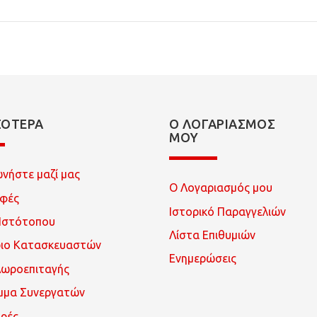
ΣΌΤΕΡΑ
Ο ΛΟΓΑΡΙΑΣΜΌΣ
ΜΟΥ
ωνήστε μαζί μας
Ο Λογαριασμός μου
οφές
Ιστορικό Παραγγελιών
Ιστότοπου
Λίστα Επιθυμιών
ριο Κατασκευαστών
Ενημερώσεις
Δωροεπιταγής
μμα Συνεργατών
ρές