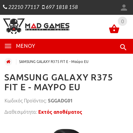
22210 77117
697 1818 158
0
0
ΜΕΝΟΎ
SAMSUNG GALAXY R375 FIT E - Μαύρο ΕU
SAMSUNG GALAXY R375
FIT E - ΜΑΎΡΟ ΕU
Κωδικός Προϊόντος:
SGGADG01
Διαθεσιμότητα:
Εκτός αποθέματος