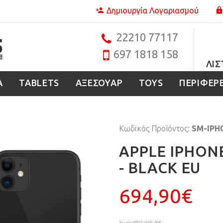
Δημιουργία Λογαριασμού
22210 77117
697 1818 158
ΛΊΣ
Α
TABLETS
ΑΞΕΣΟΥΑΡ
TOYS
ΠΕΡΙΦΕΡ
Κωδικός Προϊόντος:
SM-IPH
APPLE IPHONE
- BLACK EU
694,90€
Χωρίς ΦΠΑ: 560,40€