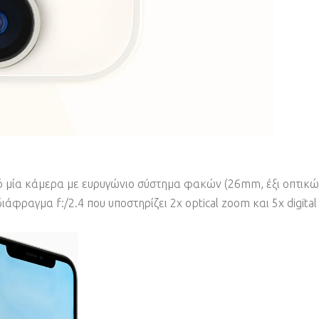
 μία κάμερα με ευρυγώνιο σύστημα φακών (26mm, έξι οπτικών 
φραγμα f:/2.4 που υποστηρίζει 2x optical zoom και 5x digital