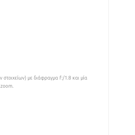
στοιχείων) με διάφραγμα f:/1.8 και μία
 zoom.