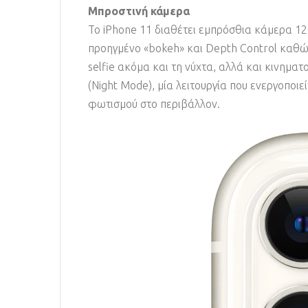
Μπροστινή κάμερα
Το iPhone 11 διαθέτει εμπρόσθια κάμερα 12
προηγμένο «bokeh» και Depth Control καθώς 
selfie ακόμα και τη νύχτα, αλλά και κινημα
(Night Mode), μία λειτουργία που ενεργοποι
φωτισμού στο περιβάλλον.