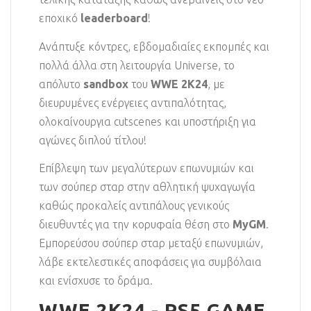
εποχικό
leaderboard
!
Ανάπτυξε κόντρες, εβδομαδιαίες εκπομπές και
πολλά άλλα στη λειτουργία Universe, το
απόλυτο
sandbox
του
WWE 2K24
, με
διευρυμένες ενέργειες αντιπαλότητας,
ολοκαίνουργια cutscenes και υποστήριξη για
αγώνες διπλού τίτλου!
Επίβλεψη των μεγαλύτερων επωνυμιών και
των σούπερ σταρ στην αθλητική ψυχαγωγία
καθώς προκαλείς αντιπάλους γενικούς
διευθυντές για την κορυφαία θέση στο
MyGM
.
Εμπορεύσου σούπερ σταρ μεταξύ επωνυμιών,
λάβε εκτελεστικές αποφάσεις για συμβόλαια
και ενίσχυσε το δράμα.
WWE 2K24 - PS5 GAME