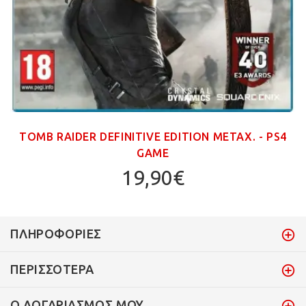
TOMB RAIDER DEFINITIVE EDITION ΜΕΤΑΧ. - PS4
GAME
19,90€
ΠΛΗΡΟΦΟΡΊΕΣ
ΠΕΡΙΣΣΌΤΕΡΑ
Ο ΛΟΓΑΡΙΑΣΜΌΣ ΜΟΥ