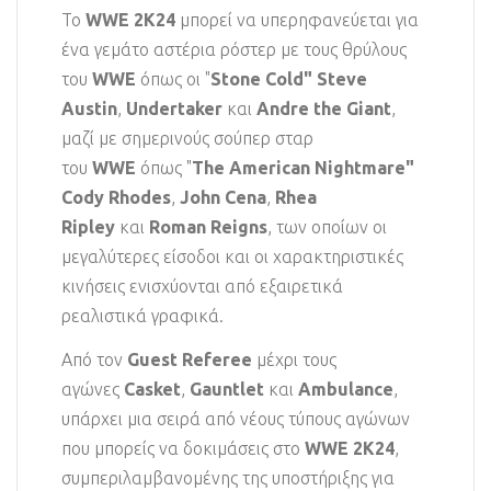
Το
WWE 2K24
μπορεί να υπερηφανεύεται για
ένα γεμάτο αστέρια ρόστερ με τους θρύλους
του
WWE
όπως οι "
Stone Cold" Steve
Austin
,
Undertaker
και
Andre
the Giant
,
μαζί με σημερινούς σούπερ σταρ
του
WWE
όπως "
The American Nightmare"
Cody Rhodes
,
John Cena
,
Rhea
Ripley
και
Roman Reigns
, των οποίων οι
μεγαλύτερες είσοδοι και οι χαρακτηριστικές
κινήσεις ενισχύονται από εξαιρετικά
ρεαλιστικά γραφικά.
Από τον
Guest Referee
μέχρι τους
αγώνες
Casket
,
Gauntlet
και
Ambulance
,
υπάρχει μια σειρά από νέους τύπους αγώνων
που μπορείς να δοκιμάσεις στο
WWE 2K24
,
συμπεριλαμβανομένης της υποστήριξης για