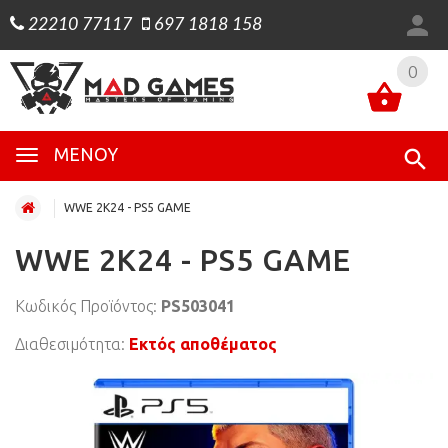
22210 77117
697 1818 158
0
0
ΜΕΝΟΎ
WWE 2K24 - PS5 GAME
WWE 2K24 - PS5 GAME
Κωδικός Προϊόντος:
PS503041
Διαθεσιμότητα:
Εκτός αποθέματος