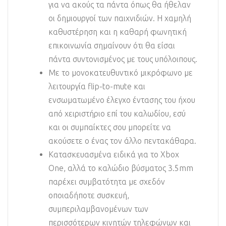
για να ακούς τα πάντα όπως θα ήθελαν
οι δημιουργοί των παιχνιδιών. Η χαμηλή
καθυστέρηση και η καθαρή φωνητική
επικοινωνία σημαίνουν ότι θα είσαι
πάντα συντονισμένος με τους υπόλοιπους.
Με το μονοκατευθυντικό μικρόφωνο με
λειτουργία flip-to-mute και
ενσωματωμένο έλεγχο έντασης του ήχου
από χειριστήριο επί του καλωδίου, εσύ
και οι συμπαίκτες σου μπορείτε να
ακούσετε ο ένας τον άλλο πεντακάθαρα.
Κατασκευασμένα ειδικά για το Xbox
One, αλλά το καλώδιο βύσματος 3.5mm
παρέχει συμβατότητα με σχεδόν
οποιαδήποτε συσκευή,
συμπεριλαμβανομένων των
περισσότερων κινητών τηλεφώνων και