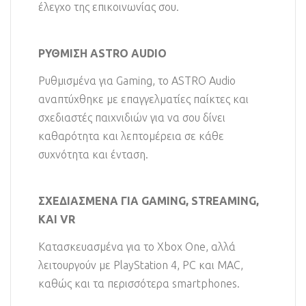
έλεγχο της επικοινωνίας σου.
ΡΥΘΜΙΣΗ ASTRO AUDIO
Ρυθμισμένα για Gaming, το ASTRO Audio
αναπτύχθηκε με επαγγελματίες παίκτες και
σχεδιαστές παιχνιδιών για να σου δίνει
καθαρότητα και λεπτομέρεια σε κάθε
συχνότητα και ένταση.
ΣΧΕΔΙΑΣΜΕΝΑ ΓΙΑ GAMING, STREAMING,
ΚΑΙ VR
Κατασκευασμένα για το Xbox One, αλλά
λειτουργούν με PlayStation 4, PC και MAC,
καθώς και τα περισσότερα smartphones.