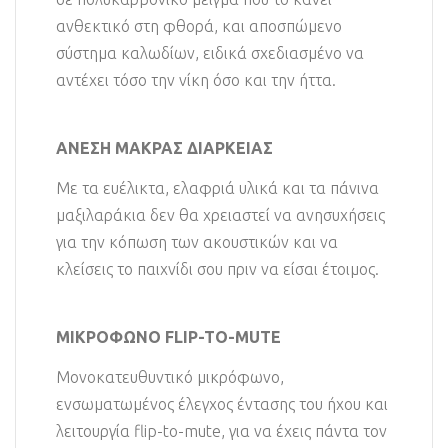
ανθεκτικό στη φθορά, και αποσπώμενο
σύστημα καλωδίων, ειδικά σχεδιασμένο να
αντέχει τόσο την νίκη όσο και την ήττα.
ΑΝΕΣΗ ΜΑΚΡΑΣ ΔΙΑΡΚΕΙΑΣ
Με τα ευέλικτα, ελαφριά υλικά και τα πάνινα
μαξιλαράκια δεν θα χρειαστεί να ανησυχήσεις
για την κόπωση των ακουστικών και να
κλείσεις το παιχνίδι σου πριν να είσαι έτοιμος.
ΜΙΚΡΟΦΩΝΟ FLIP-TO-MUTE
Μονοκατευθυντικό μικρόφωνο,
ενσωματωμένος έλεγχος έντασης του ήχου και
λειτουργία flip-to-mute, για να έχεις πάντα τον