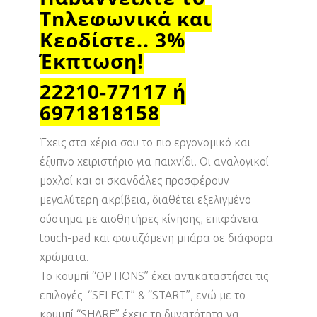
Τηλεφωνικά και
Κερδίστε.. 3%
Έκπτωση!
22210-77117 ή
6971818158
Έχεις στα χέρια σου το πιο εργονομικό και
έξυπνο χειριστήριο για παιχνίδι. Οι αναλογικοί
μοχλοί και οι σκανδάλες προσφέρουν
μεγαλύτερη ακρίβεια, διαθέτει εξελιγμένο
σύστημα με αισθητήρες κίνησης, επιφάνεια
touch-pad και φωτιζόμενη μπάρα σε διάφορα
χρώματα.
Το κουμπί “OPTIONS” έχει αντικαταστήσει τις
επιλογές “SELECT” & “START”, ενώ με το
κουμπί “SHARE” έχεις τη δυνατότητα να