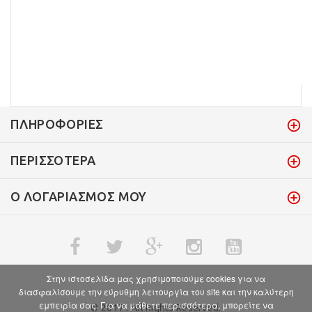
ΠΛΗΡΟΦΟΡΊΕΣ
ΠΕΡΙΣΣΌΤΕΡΑ
Ο ΛΟΓΑΡΙΑΣΜΌΣ ΜΟΥ
Στην ιστοσελίδα μας χρησιμοποιούμε cookies για να
διασφαλίσουμε την εύρυθμη λειτουργία του site και την καλύτερη
εμπειρία σας. Για να μάθετε περισσότερα, μπορείτε να
© 2017 . All Rights Reserved.