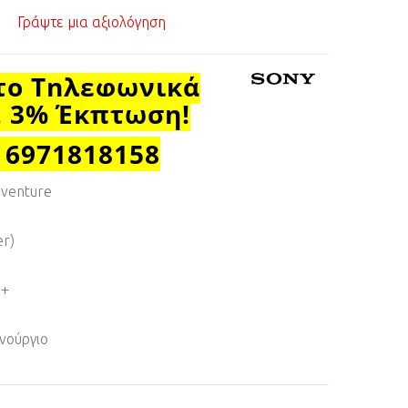
Γράψτε μια αξιολόγηση
το Τηλεφωνικά
. 3% Έκπτωση!
 6971818158
dventure
er)
8+
νούργιο