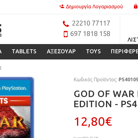
Δημιουργία Λογαριασμού
22210 77117
697 1818 158
ΛΊΣ
Α
TABLETS
ΑΞΕΣΟΥΑΡ
TOYS
ΠΕΡΙΦΕΡ
E
Κωδικός Προϊόντος:
PS4010
GOD OF WAR I
EDITION - PS
12,80€
Χωρίς ΦΠΑ: 10,32€