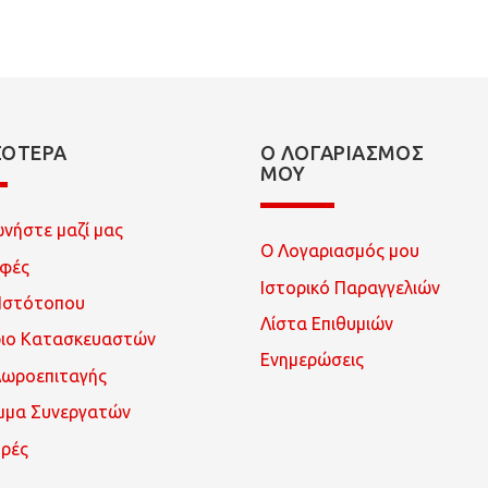
ΣΌΤΕΡΑ
Ο ΛΟΓΑΡΙΑΣΜΌΣ
ΜΟΥ
ωνήστε μαζί μας
Ο Λογαριασμός μου
οφές
Ιστορικό Παραγγελιών
Ιστότοπου
Λίστα Επιθυμιών
ριο Κατασκευαστών
Ενημερώσεις
Δωροεπιταγής
μμα Συνεργατών
ρές