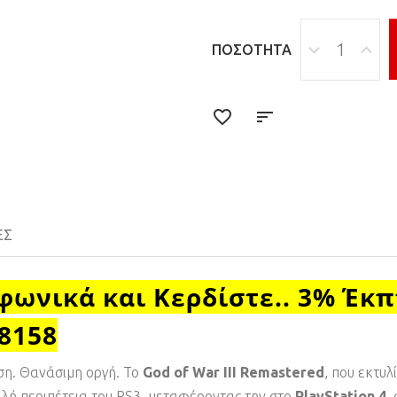
ΠΟΣΌΤΗΤΑ
ΕΣ
φωνικά και Κερδίστε.. 3% Έκ
18158
ση. Θανάσιμη οργή. Το
God of War III Remastered
, που εκτυλ
ιλή περιπέτεια του PS3, μεταφέροντας την στο
PlayStation 4
,