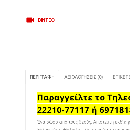
ΒΊΝΤΕΟ
ΠΕΡΙΓΡΑΦΉ
ΑΞΙΟΛΟΓΉΣΕΙΣ (0)
ΕΤΙΚΈΤ
Παραγγείλτε το Τηλε
22210-77117 ή 69718
Ένα δώρο από τους θεούς. Απίστευτη εκδίκη
Ελληνικής μυθολογίας, ζωντανεύει τη δημοφ