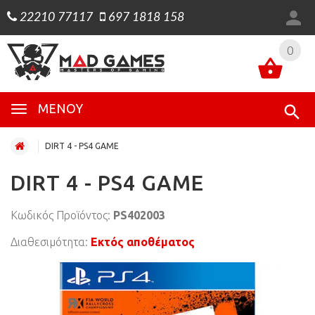
22210 77117
697 1818 158
0
0
ΜΕΝΟΎ
DIRT 4 - PS4 GAME
DIRT 4 - PS4 GAME
Κωδικός Προϊόντος:
PS402003
Διαθεσιμότητα:
Εκτός αποθέματος