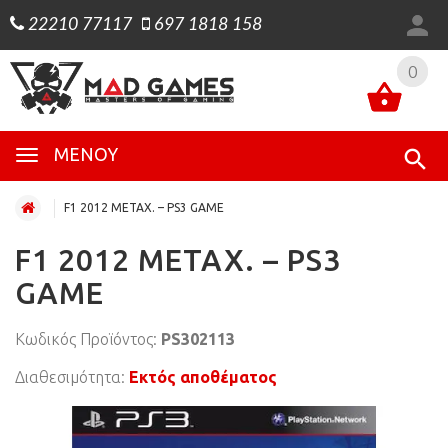
22210 77117
697 1818 158
0
0
ΜΕΝΟΎ
F1 2012 ΜΕΤΑΧ. – PS3 GAME
F1 2012 ΜΕΤΑΧ. – PS3
GAME
Κωδικός Προϊόντος:
PS302113
Διαθεσιμότητα:
Εκτός αποθέματος