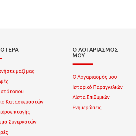
ΣΌΤΕΡΑ
Ο ΛΟΓΑΡΙΑΣΜΌΣ
ΜΟΥ
ωνήστε μαζί μας
Ο Λογαριασμός μου
οφές
Ιστορικό Παραγγελιών
Ιστότοπου
Λίστα Επιθυμιών
ριο Κατασκευαστών
Ενημερώσεις
Δωροεπιταγής
μμα Συνεργατών
ρές