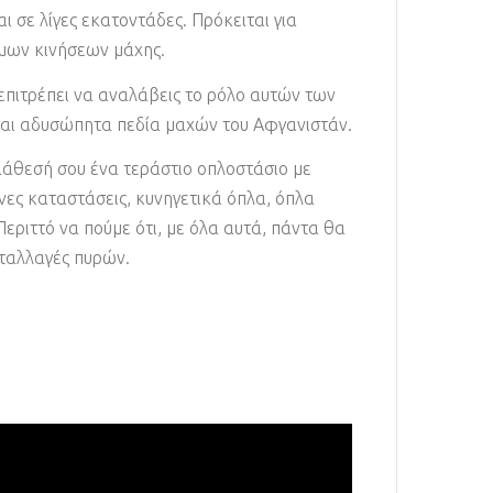
ι σε λίγες εκατοντάδες. Πρόκειται για
ιμων κινήσεων μάχης.
υ επιτρέπει να αναλάβεις το ρόλο αυτών των
ά και αδυσώπητα πεδία μαχών του Αφγανιστάν.
διάθεσή σου ένα τεράστιο οπλοστάσιο με
νες καταστάσεις, κυνηγετικά όπλα, όπλα
ριττό να πούμε ότι, με όλα αυτά, πάντα θα
νταλλαγές πυρών.