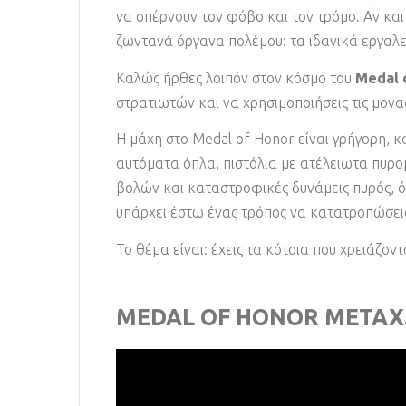
να σπέρνουν τον φόβο και τον τρόμο. Αν και 
ζωντανά όργανα πολέμου: τα ιδανικά εργαλε
Καλώς ήρθες λοιπόν στον κόσμο του
Medal 
στρατιωτών και να χρησιμοποιήσεις τις μονα
Η μάχη στο Medal of Honor είναι γρήγορη, κ
αυτόματα όπλα, πιστόλια με ατέλειωτα πυρομ
βολών και καταστροφικές δυνάμεις πυρός, ό
υπάρχει έστω ένας τρόπος να κατατροπώσεις
Το θέμα είναι: έχεις τα κότσια που χρειάζονται
MEDAL OF HONOR ΜΕΤΑΧ.