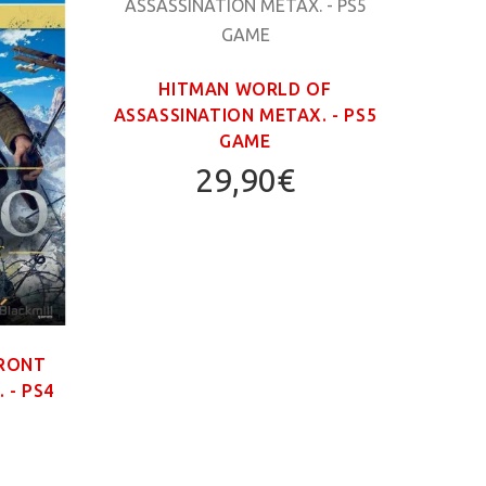
HITMAN WORLD OF
ASSASSINATION ΜΕΤΑΧ. - PS5
GAME
29,90€
FRONT
GR
 - PS4
TRIL