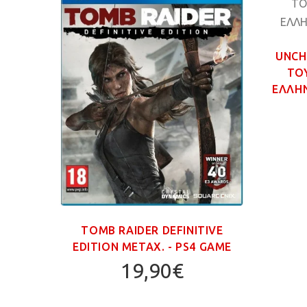
UNCH
ΤΟ
ΕΛΛΗΝ
MPIC
TOMB RAIDER DEFINITIVE
GAME
EDITION ΜΕΤΑΧ. - PS4 GAME
19,90€