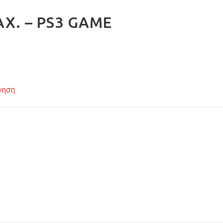
Χ. – PS3 GAME
γηση