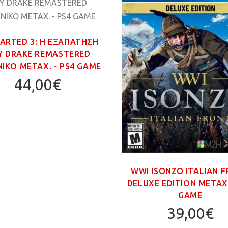
ARTED 3: Η ΕΞΑΠΑΤΗΣΗ
Υ DRAKE REMASTERED
ΙΚΟ ΜΕΤΑΧ. - PS4 GAME
44,00€
WWI ISONZO ITALIAN 
DELUXE EDITION ΜΕΤΑΧ.
GAME
39,00€