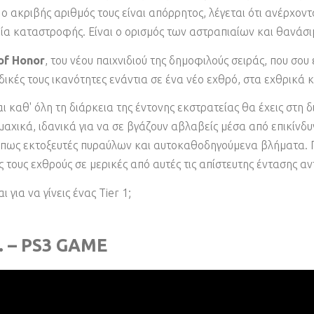
ο ακριβής αριθμός τους είναι απόρρητος, λέγεται ότι ανέρχοντα
ία καταστροφής. Είναι ο ορισμός των αστραπιαίων και θανάσ
of Honor
, του νέου παιχνιδιού της δημοφιλούς σειράς, που σο
δικές τους ικανότητες ενάντια σε ένα νέο εχθρό, στα εχθρικ
αι καθ' όλη τη διάρκεια της έντονης εκστρατείας θα έχεις στη 
αχικά, ιδανικά για να σε βγάζουν αβλαβείς μέσα από επικίνδυ
πως εκτοξευτές πυραύλων και αυτοκαθοδηγούμενα βλήματα. Πε
 τους εχθρούς σε μερικές από αυτές τις απίστευτης έντασης α
 για να γίνεις ένας Tier 1;
 – PS3 GAME