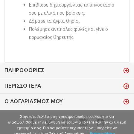
Επιβίωσε δημιουργώντας το οπλοστάσιο
σου με υλικά που βρίσκεις.
Δάμασε τα άγρια θηρία.
Πολέμησε αντίπαλες φυλές και γίνε ο
κορυφαίος θηρευτής.
ΠΛΗΡΟΦΟΡΊΕΣ
ΠΕΡΙΣΣΌΤΕΡΑ
Ο ΛΟΓΑΡΙΑΣΜΌΣ ΜΟΥ
Στην ιστοσελίδα μας χρησιμοποιούμε cookies για να
διασφαλίσουμε την εύρυθμη λειτουργία του site και την καλύτερη
εμπειρία σας. Για να μάθετε περισσότερα, μπορείτε να
αναφερθείτε στην Πολιτική Απορρήτου.
Ενημερώθηκα