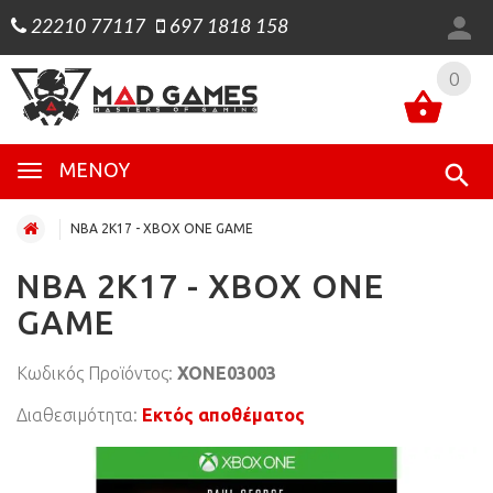
22210 77117
697 1818 158
0
0
ΜΕΝΟΎ
NBA 2K17 - XBOX ONE GAME
NBA 2K17 - XBOX ONE
GAME
Κωδικός Προϊόντος:
XONE03003
Διαθεσιμότητα:
Εκτός αποθέματος