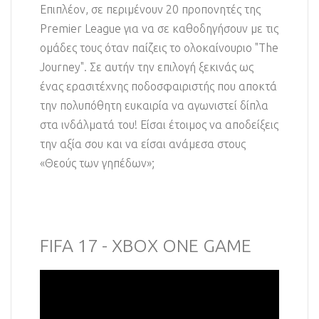
Επιπλέον, σε περιμένουν 20 προπονητές της
Premier League για να σε καθοδηγήσουν με τις
ομάδες τους όταν παίζεις το ολοκαίνουριο "The
Journey". Σε αυτήν την επιλογή ξεκινάς ως
ένας ερασιτέχνης ποδοσφαιριστής που αποκτά
την πολυπόθητη ευκαιρία να αγωνιστεί δίπλα
στα ινδάλματά του! Είσαι έτοιμος να αποδείξεις
την αξία σου και να είσαι ανάμεσα στους
«Θεούς των γηπέδων»;
FIFA 17 - XBOX ONE GAME