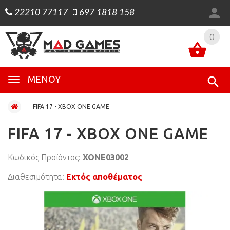
22210 77117
697 1818 158
0
0
ΜΕΝΟΎ
FIFA 17 - XBOX ONE GAME
FIFA 17 - XBOX ONE GAME
Κωδικός Προϊόντος:
XONE03002
Διαθεσιμότητα:
Εκτός αποθέματος