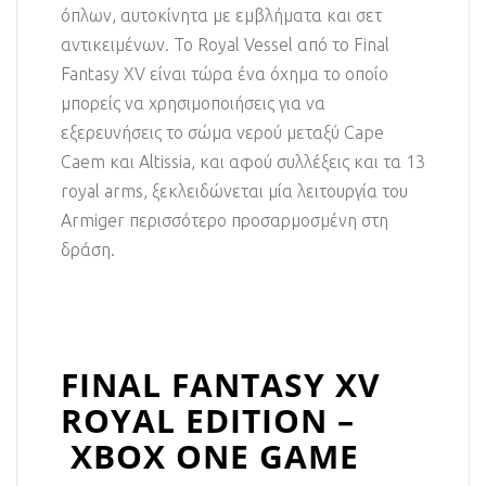
όπλων, αυτοκίνητα με εμβλήματα και σετ
αντικειμένων. Το Royal Vessel από το Final
Fantasy XV είναι τώρα ένα όχημα το οποίο
μπορείς να χρησιμοποιήσεις για να
εξερευνήσεις το σώμα νερού μεταξύ Cape
Caem και Altissia, και αφού συλλέξεις και τα 13
royal arms, ξεκλειδώνεται μία λειτουργία του
Armiger περισσότερο προσαρμοσμένη στη
δράση.
FINAL FANTASY XV
ROYAL EDITION –
XBOX ONE GAME