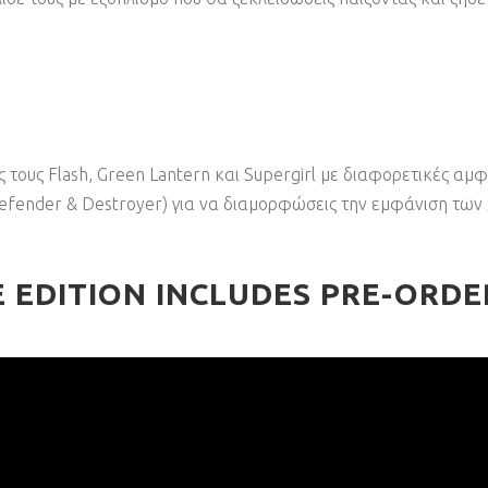
τους Flash, Green Lantern και Supergirl με διαφορετικές αμφ
efender & Destroyer) για να διαμορφώσεις την εμφάνιση τω
E EDITION INCLUDES PRE-ORDE