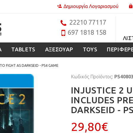
Δημιουργία Λογαριασμού
22210 77117
697 1818 158
ΛΊΣ
Α
TABLETS
ΑΞΕΣΟΥΑΡ
TOYS
ΠΕΡΙΦΕΡ
TO FIGHT AS DARKSEID - PS4 GAME
Κωδικός Προϊόντος:
PS4080
INJUSTICE 2 
INCLUDES PR
DARKSEID - P
29,80€