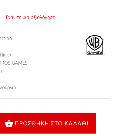
Γράψτε μια αξιολόγηση
Action
fline)
BROS GAMES
6+
νούργιο
ΠΡΟΣΘΉΚΗ ΣΤΟ ΚΑΛΆΘΙ