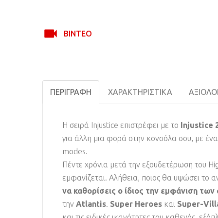
ΒΊΝΤΕΟ
ΠΕΡΙΓΡΑΦΉ
ΧΑΡΑΚΤΗΡΙΣΤΙΚΆ
ΑΞΙΟΛΟΓ
Η σειρά Injustice επιστρέφει με το
Injustice 
για άλλη μια φορά στην κονσόλα σου, με ένα
modes.
Πέντε χρόνια μετά την εξουδετέρωση του Hig
εμφανίζεται. Αλήθεια, ποιος θα υψώσει το αν
να καθορίσεις ο ίδιος την εμφάνιση τω
την
Atlantis
.
Super Heroes
και
Super-Vill
και τις ειδικές ικανότητες του καθενός, εξό