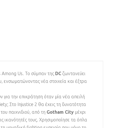
ods Among Us. Το σύμπαν της
DC
ζωντανεύει
ου, ενσωματώνοντας νέα στοιχεία και έξτρα
 για την επικράτηση όταν μία νέα απειλή
y; Στο Injustice 2 θα έχεις τη δυνατότητα
» του παιχνιδιού, από τη
Gotham City
μέχρι
ις ικανότητές τους. Χρησιμοποίησε τα όπλα
 τη μοναδική fighting εμπειρία που μόνο το