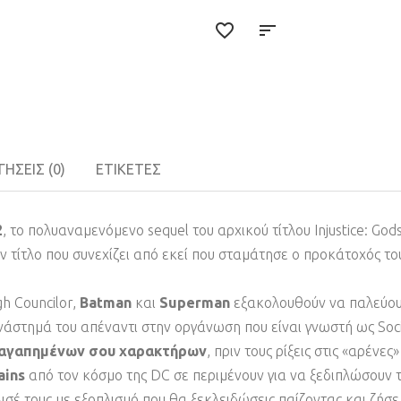
ΉΣΕΙΣ (0)
ΕΤΙΚΈΤΕΣ
2
, το πολυαναμενόμενο sequel του αρχικού τίτλου Injustice: G
ν τίτλο που συνεχίζει από εκεί που σταμάτησε ο προκάτοχός τ
h Councilor,
Batman
και
Superman
εξακολουθούν να παλεύουν
άστημά του απέναντι στην οργάνωση που είναι γνωστή ως Societ
ν αγαπημένων σου χαρακτήρων
, πριν τους ρίξεις στις «αρένες
ains
από τον κόσμο της DC σε περιμένουν για να ξεδιπλώσουν τ
πλισέ τους με εξοπλισμό που θα ξεκλειδώσεις παίζοντας και ζήσε