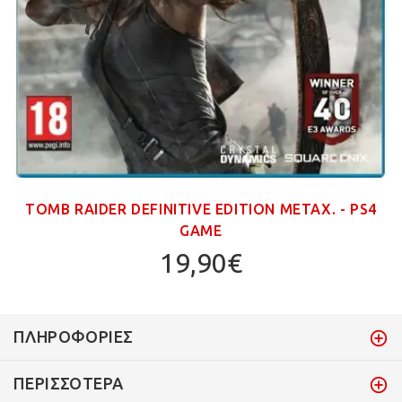
TOMB RAIDER DEFINITIVE EDITION ΜΕΤΑΧ. - PS4
GAME
19,90€
ΠΛΗΡΟΦΟΡΊΕΣ
ΠΕΡΙΣΣΌΤΕΡΑ