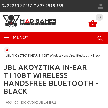
22210 77117
697 1818 158
0
0
ΜΕΝΟΎ
JBL ΑΚΟΥΣΤΙΚΑ IN-EAR T110BT Wireless Handsfree Bluetooth - Black
JBL ΑΚΟΥΣΤΙΚΑ IN-EAR
T110BT WIRELESS
HANDSFREE BLUETOOTH -
BLACK
Κωδικός Προϊόντος:
JBL-HF02