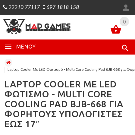
22210 77117
697 1818 158
0
0
ΜΕΝΟΎ
Laptop Cooler Με LED Φωτισμό - Multi Core Cooling Pad BJB-668 για Φο
LAPTOP COOLER ΜΕ LED
ΦΩΤΙΣΜΌ - MULTI CORE
COOLING PAD BJB-668 ΓΙΑ
ΦΟΡΗΤΟΎΣ ΥΠΟΛΟΓΙΣΤΈΣ
ΈΩΣ 17″