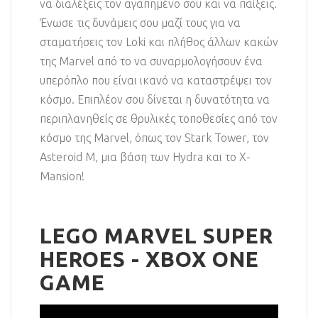
να διαλέξεις τον αγαπημένο σου και να παίξεις.
Ένωσε τις δυνάμεις σου μαζί τους για να
σταματήσεις τον Loki και πλήθος άλλων κακών
της Marvel από το να συναρμολογήσουν ένα
υπερόπλο που είναι ικανό να καταστρέψει τον
κόσμο. Επιπλέον σου δίνεται η δυνατότητα να
περιπλανηθείς σε θρυλικές τοποθεσίες από τον
κόσμο της Marvel, όπως τον Stark Tower, τον
Asteroid M, μια βάση των Hydra και το X-
Mansion!
LEGO MARVEL SUPER
HEROES - XBOX ONE
GAME