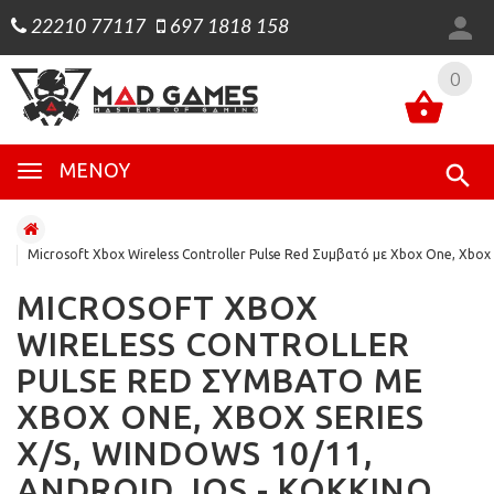
22210 77117
697 1818 158
0
0
ΜΕΝΟΎ
Microsoft Xbox Wireless Controller Pulse Red Συμβατό με Xbox One, Xbox S
MICROSOFT XBOX
WIRELESS CONTROLLER
PULSE RED ΣΥΜΒΑΤΌ ΜΕ
XBOX ONE, XBOX SERIES
X/S, WINDOWS 10/11,
ANDROID, IOS - ΚΌΚΚΙΝΟ