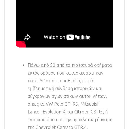
Πάνω από 50 από τα πιο ισχυρά οχήματα
εκτός δρόμου που κατασκευάστηκαν
ποτέ.
Διέσχισε τοποθεσίες με μία
εμβληματική σύνθεση ιστορικών και
σύγχρονων αγωνιστικών αυτοκινήτων,
όπως τα VW Polo GTI R5, Mitsubishi
Lancer Evolution X και Citroen C3 R5, ή
εντυπωσιάσου με την προκλητική δύναμη
της Chevrolet Camaro GTR.4.