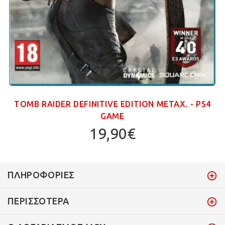
TOMB RAIDER DEFINITIVE EDITION ΜΕΤΑΧ. - PS4
GAME
19,90€
ΠΛΗΡΟΦΟΡΊΕΣ
ΠΕΡΙΣΣΌΤΕΡΑ