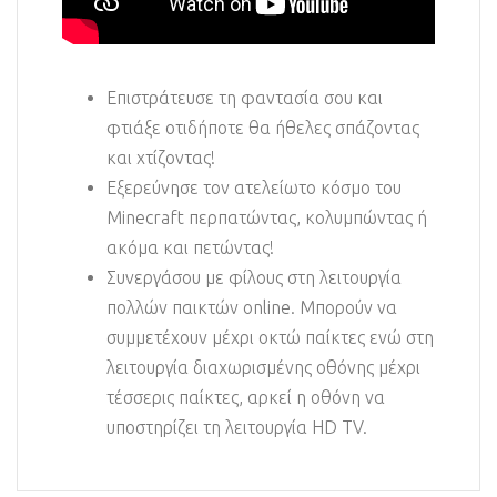
Επιστράτευσε τη φαντασία σου και
φτιάξε οτιδήποτε θα ήθελες σπάζοντας
και χτίζοντας!
Εξερεύνησε τον ατελείωτο κόσμο του
Minecraft περπατώντας, κολυμπώντας ή
ακόμα και πετώντας!
Συνεργάσου με φίλους στη λειτουργία
πολλών παικτών online. Μπορούν να
συμμετέχουν μέχρι οκτώ παίκτες ενώ στη
λειτουργία διαχωρισμένης οθόνης μέχρι
τέσσερις παίκτες, αρκεί η οθόνη να
υποστηρίζει τη λειτουργία HD TV.