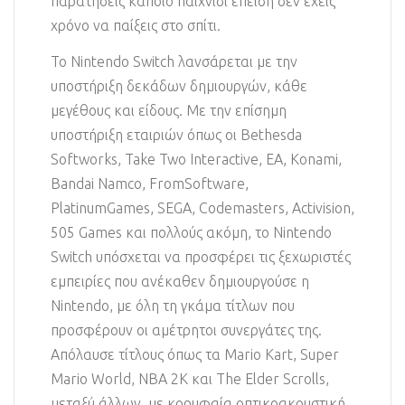
παρατήσεις κάποιο παιχνίδι επειδή δεν έχεις
χρόνο να παίξεις στο σπίτι.
Το Nintendo Switch λανσάρεται με την
υποστήριξη δεκάδων δημιουργών, κάθε
μεγέθους και είδους. Με την επίσημη
υποστήριξη εταιριών όπως οι Bethesda
Softworks, Take Two Interactive, EA, Konami,
Bandai Namco, FromSoftware,
PlatinumGames, SEGA, Codemasters, Activision,
505 Games και πολλούς ακόμη, το Nintendo
Switch υπόσχεται να προσφέρει τις ξεχωριστές
εμπειρίες που ανέκαθεν δημιουργούσε η
Nintendo, με όλη τη γκάμα τίτλων που
προσφέρουν οι αμέτρητοι συνεργάτες της.
Απόλαυσε τίτλους όπως τα Mario Kart, Super
Mario World, NBA 2K και The Elder Scrolls,
μεταξύ άλλων, με κορυφαία οπτικοακουστική