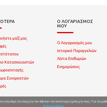
ΣΌΤΕΡΑ
Ο ΛΟΓΑΡΙΑΣΜΌΣ
ΜΟΥ
ωνήστε μαζί μας
Ο Λογαριασμός μου
οφές
Ιστορικό Παραγγελιών
Ιστότοπου
Λίστα Επιθυμιών
ριο Κατασκευαστών
Ενημερώσεις
Δωροεπιταγής
μμα Συνεργατών
ρές
ην εύρυθμη λειτουργία του site και την καλύτερη εμπειρία σας. Για να μά
Ενημερώθηκα