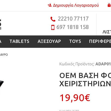
Δημιουργία Λογαριασμού
22210 77117
697 1818 158
ΛΊΣ
Α
TABLETS
ΑΞΕΣΟΥΑΡ
TOYS
ΠΕΡΙΦΕΡ
ΜΑΥΡΟ
Κωδικός Προϊόντος:
ADAP01
OEM ΒΑΣΗ ΦΟ
ΧΕΙΡΙΣΤΗΡΙΩΝ
19,90€
Χωρίς ΦΠΑ: 16,05€