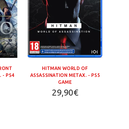
FRONT
HITMAN WORLD OF
GR
 - PS4
ASSASSINATION ΜΕΤΑΧ. - PS5
TRIL
GAME
29,90€