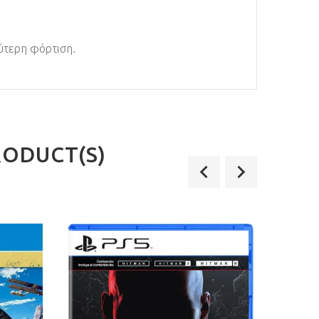
χύτερη φόρτιση.
RODUCT(S)