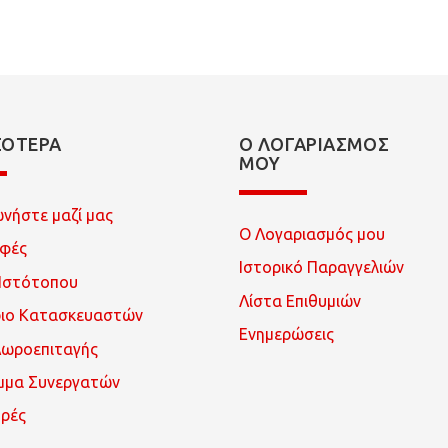
ΣΌΤΕΡΑ
Ο ΛΟΓΑΡΙΑΣΜΌΣ
ΜΟΥ
ωνήστε μαζί μας
Ο Λογαριασμός μου
οφές
Ιστορικό Παραγγελιών
Ιστότοπου
Λίστα Επιθυμιών
ριο Κατασκευαστών
Ενημερώσεις
Δωροεπιταγής
μμα Συνεργατών
ρές