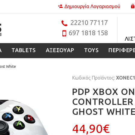
Δημιουργία Λογαριασμού
22210 77117
697 1818 158
ΛΊΣ
Α
TABLETS
ΑΞΕΣΟΥΑΡ
TOYS
ΠΕΡΙΦΕΡ
host White
Κωδικός Προϊόντος:
XONEC1
PDP XBOX ON
CONTROLLER 
GHOST WHIT
44,90€