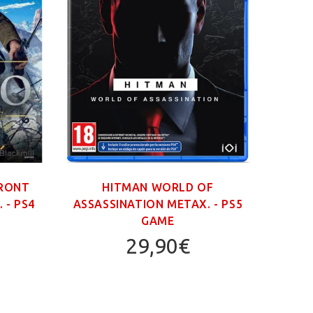
FRONT
HITMAN WORLD OF
GR
 - PS4
ASSASSINATION ΜΕΤΑΧ. - PS5
TRIL
GAME
29,90€