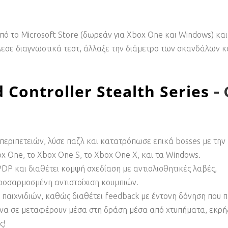
 το Microsoft Store (δωρεάν για Xbox One και Windows) και π
έλεσε διαγνωστικά τεστ, άλλαξε την διάμετρο των σκανδάλων 
 Controller
Stealth Series
-
εριπετειών, λύσε παζλ και κατατρόπωσε επικά bosses με την
x One, το Xbox One S, το Xbox One X, και τα Windows.
PDP και διαθέτει κομψή σχεδίαση με αντιολισθητικές λαβές,
ροσαρμοσμένη αντιστοίχιση κουμπιών.
παιχνιδιών, καθώς διαθέτει feedback με έντονη δόνηση που π
 να σε μεταφέρουν μέσα στη δράση μέσα από χτυπήματα, εκρήξ
ς!