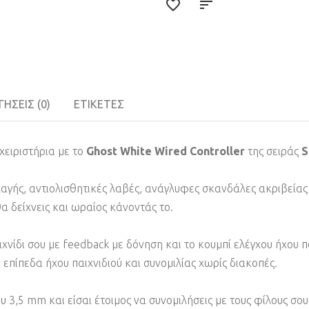
ΉΣΕΙΣ (0)
ΕΤΙΚΈΤΕΣ
χειριστήρια με το
Ghost White Wired Controller
της σειράς
S
γής, αντιολισθητικές λαβές, ανάγλυφες σκανδάλες ακριβείας
α δείχνεις και ωραίος κάνοντάς το.
αιχνίδι σου με feedback με δόνηση και το κουμπί ελέγχου ήχου
α επίπεδα ήχου παιχνιδιού και συνομιλίας χωρίς διακοπές.
 3,5 mm και είσαι έτοιμος να συνομιλήσεις με τους φίλους σο