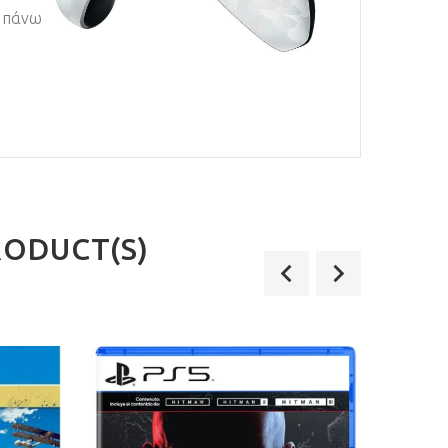
ς πάνω
RODUCT(S)