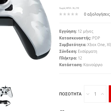
Χωρίς ΦΠΑ: 36,21€
0 αξιολογήσεις
Εγγύηση:
12 μήνες
Κατασκευαστής:
PDP
Συμβατότητα:
Xbox One, Xb
Σύνδεση:
Ενσύρματη
Πλήκτρα:
12
Κατάσταση:
Καινούργιο
ΠΟΣΌΤΗΤΑ