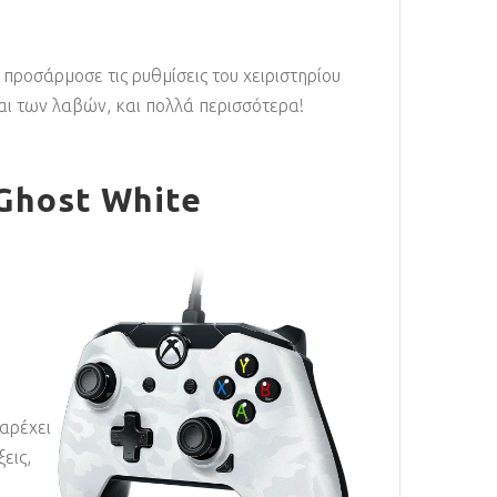
ροσάρμοσε τις ρυθμίσεις του χειριστηρίου
και των λαβών, και πολλά περισσότερα!
Ghost White
αρέχει
εις,