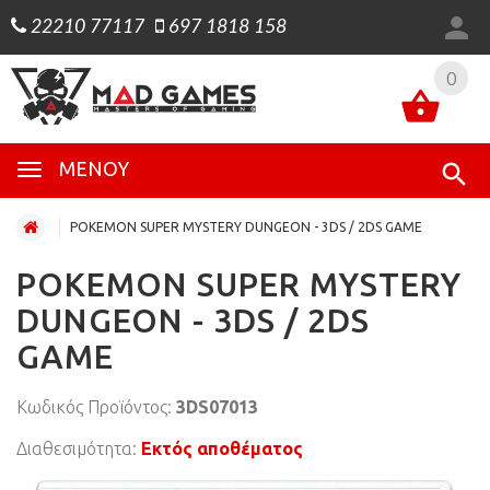
22210 77117
697 1818 158
0
0
ΜΕΝΟΎ
POKEMON SUPER MYSTERY DUNGEON - 3DS / 2DS GAME
POKEMON SUPER MYSTERY
DUNGEON - 3DS / 2DS
GAME
Κωδικός Προϊόντος:
3DS07013
Διαθεσιμότητα:
Εκτός αποθέματος