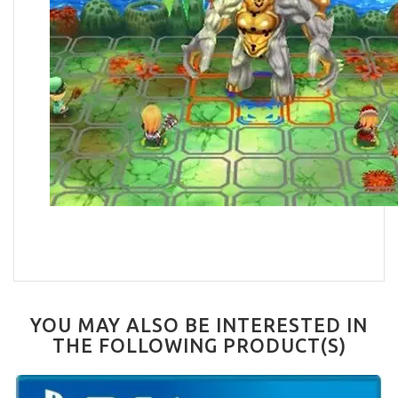
YOU MAY ALSO BE INTERESTED IN
THE FOLLOWING PRODUCT(S)