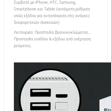
Συμβατό με iPhone, HTC, Samsung,
Smartphone και Tablet (αυτόματη ρύθμιση
ισχύς εξόδου για ανταπόκριση στις ανάγκες
διαφορετικών συσκευών)
Λειτουργία: Προστασία βραχυκυκλώματος ,
Προστασία εισόδου & εξόδου από υπέρταση
ρεύματος.