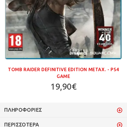
TOMB RAIDER DEFINITIVE EDITION ΜΕΤΑΧ. - PS4
GAME
19,90€
ΠΛΗΡΟΦΟΡΊΕΣ
ΠΕΡΙΣΣΌΤΕΡΑ