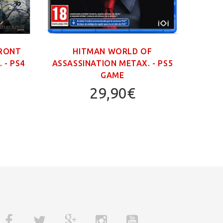
FRONT
HITMAN WORLD OF
GR
 - PS4
ASSASSINATION ΜΕΤΑΧ. - PS5
TRIL
GAME
29,90€