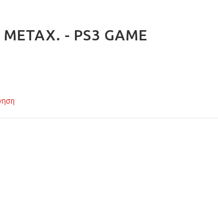
ΜΕΤΑΧ. - PS3 GAME
γηση