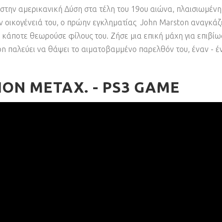
α στην αμερικανική Δύση στα τέλη του 19ου αιώνα, πλαισιωμέν
 οικογένειά του, ο πρώην εγκληματίας John Marston αναγκάζετ
 κάποτε θεωρούσε φίλους του. Ζήσε μια επική μάχη για επιβί
n παλεύει να θάψει το αιματοβαμμένο παρελθόν του, έναν - έν
ON ΜΕΤΑΧ. - PS3 GAME