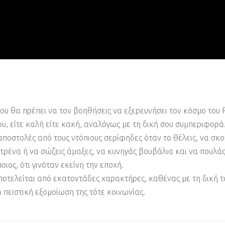
 του θα πρέπει να τον βοηθήσεις να εξερευνήσει τον κόσμο το
υ, είτε καλή είτε κακή, αναλόγως με τη δική σου συμπεριφορά
ποστολές από τους ντόπιους σερίφηδες όταν το θέλεις, να σκοτ
 τρένα ή να σώζεις άμαξες, να κυνηγάς βουβάλια και να πουλάς 
οιος, ότι γινόταν εκείνη την εποχή.
οτελείται από εκατοντάδες χαρακτήρες, καθένας με τη δική τ
 πειστική εξομοίωση της τότε κοινωνίας.