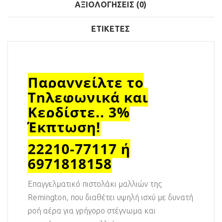
ΑΞΙΟΛΟΓΉΣΕΙΣ (0)
ΕΤΙΚΈΤΕΣ
Παραγγείλτε το
Τηλεφωνικά και
Κερδίστε.. 3%
Έκπτωση!
22210-77117 ή
6971818158
Επαγγελματικό πιστολάκι μαλλιών της
Remington, που διαθέτει υψηλή ισχύ με δυνατή
ροή αέρα για γρήγορο στέγνωμα και