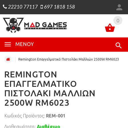
22210 77117
697 1818 158
0
0
ΜΕΝΟΎ
Remington Επαγγελματικό Πιστολάκι Μαλλιών 2500W RM6023
REMINGTON
ΕΠΑΓΓΕΛΜΑΤΙΚΌ
ΠΙΣΤΟΛΆΚΙ ΜΑΛΛΙΏΝ
2500W RM6023
Κωδικός Προϊόντος:
REM-001
Διαθεσιμότητα:
Διαθέσιμο