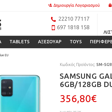
Δημιουργία Λογαριασμού
22210 77117
697 1818 158
ΛΊΣ
Α
TABLETS
ΑΞΕΣΟΥΑΡ
TOYS
ΠΕΡΙΦΕΡ
lue EU
Κωδικός Προϊόντος:
SM-SG9
SAMSUNG GALA
6GB/128GB DU
356,80€
Χωρίς ΦΠΑ: 287,74€