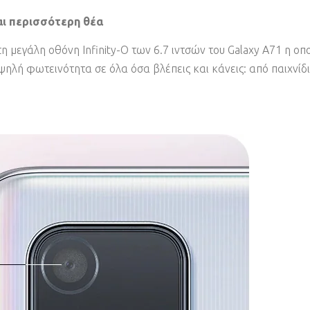
αι περισσότερη θέα
 μεγάλη οθόνη Infinity-O των 6.7 ιντσών του Galaxy A71 η ο
λή φωτεινότητα σε όλα όσα βλέπεις και κάνεις: από παιχνίδια