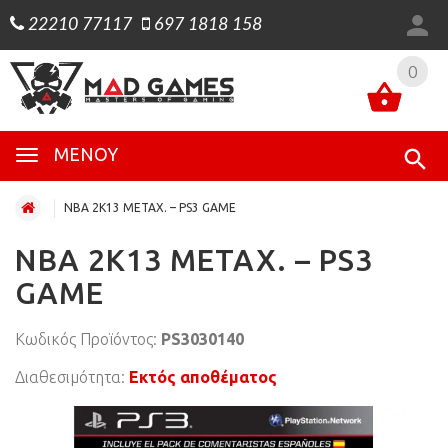
22210 77117
697 1818 158
0
0
ΜΕΝΟΎ
NBA 2K13 ΜΕΤΑΧ. – PS3 GAME
NBA 2K13 ΜΕΤΑΧ. – PS3
GAME
Κωδικός Προϊόντος:
PS3030140
Διαθεσιμότητα:
Εκτός αποθέματος