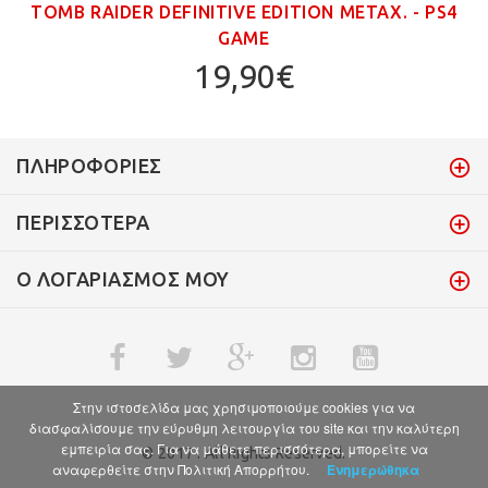
TOMB RAIDER DEFINITIVE EDITION ΜΕΤΑΧ. - PS4
GAME
19,90€
ΠΛΗΡΟΦΟΡΊΕΣ
ΠΕΡΙΣΣΌΤΕΡΑ
Ο ΛΟΓΑΡΙΑΣΜΌΣ ΜΟΥ
Στην ιστοσελίδα μας χρησιμοποιούμε cookies για να
διασφαλίσουμε την εύρυθμη λειτουργία του site και την καλύτερη
εμπειρία σας. Για να μάθετε περισσότερα, μπορείτε να
© 2017 . All Rights Reserved.
αναφερθείτε στην Πολιτική Απορρήτου.
Ενημερώθηκα