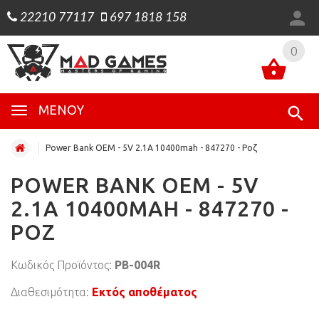
22210 77117
697 1818 158
0
0
ΜΕΝΟΎ
Power Bank OEM - 5V 2.1A 10400mah - 847270 - Ροζ
POWER BANK OEM - 5V
2.1A 10400MAH - 847270 -
ΡΟΖ
Κωδικός Προϊόντος:
PB-004R
Διαθεσιμότητα:
Εκτός αποθέματος