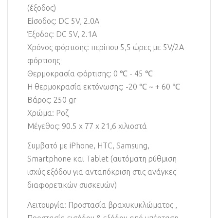
(έξοδος)
Είσοδος: DC 5V, 2.0A
Έξοδος: DC 5V, 2.1A
Χρόνος φόρτισης: περίπου 5,5 ώρες με 5V/2A
φόρτισης
Θερμοκρασία φόρτισης: 0 ℃ - 45 ℃
Η θερμοκρασία εκτόνωσης: -20 ℃ ~ + 60 ℃
Βάρος: 250 gr
Χρώμα: Ροζ
Μέγεθος: 90.5 x 77 x 21,6 χιλιοστά
Συμβατό με iPhone, HTC, Samsung,
Smartphone και Tablet (αυτόματη ρύθμιση
ισχύς εξόδου για ανταπόκριση στις ανάγκες
διαφορετικών συσκευών)
Λειτουργία: Προστασία βραχυκυκλώματος ,
Προστασία εισόδου & εξόδου από υπέρταση