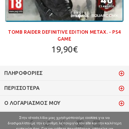
TOMB RAIDER DEFINITIVE EDITION ΜΕΤΑΧ. - PS4
GAME
19,90€
ΠΛΗΡΟΦΟΡΊΕΣ
ΠΕΡΙΣΣΌΤΕΡΑ
Ο ΛΟΓΑΡΙΑΣΜΌΣ ΜΟΥ
Στην ιστοσελίδα μας χρησιμοποιούμε cookies για να
διασφαλίσουμε την εύρυθμη λειτουργία του site και την καλύτερη
εμπειρία σας. Για να μάθετε περισσότερα, μπορείτε να