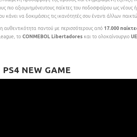
ους πιο αξιομνημόνευτους παίκτες του ποδοσφαίρου ως νέους
κάνει να δοκιμάσεις τις ικανότητές σου έναντι άλλων παικτώ
τη αυθεντικότητα παντού με περισσότερους από
17.000 παίκτε
League, το
CONMEBOL Libertadores
και το ολοκαίνουργιο
UE
 - PS4 NEW GAME