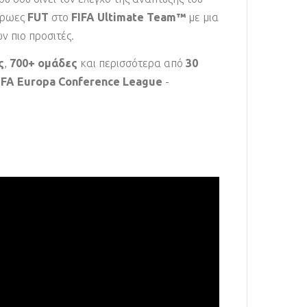
 ήρωες
FUT
στο
FIFA Ultimate Team™
με μια
ν πιο προσιτές.
ς
,
700+ ομάδες
και περισσότερα από
30
FA Europa Conference League
-