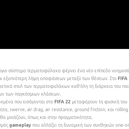
ργιο σύστημα τερματοφύλακα φέρνει ένα νέο επίπεδο νοημοσύ
και εξυπνότερη λήψη αποφάσεων μεταξύ των θέσεων. Στο
FIFA
ικά στυλ των τερματοφυλάκων καθ'όλη τη διάρκεια του παιχν
ων των παγκόσμιων κλάσεων.
δομένα που εισάγονται στο
FIFA 22
μεταφέρουν τη φυσική του π
, swerve, air drag, air resistance, ground friction, και rolling
 θα μοιάζουν, όπως και στην πραγματικότητα.
ισμός
gameplay
που αλλάζει τη δυναμική των συνθηκών one-o