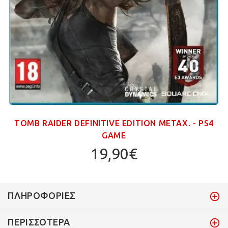
TOMB RAIDER DEFINITIVE EDITION ΜΕΤΑΧ. - PS4
GAME
19,90€
ΠΛΗΡΟΦΟΡΊΕΣ
ΠΕΡΙΣΣΌΤΕΡΑ