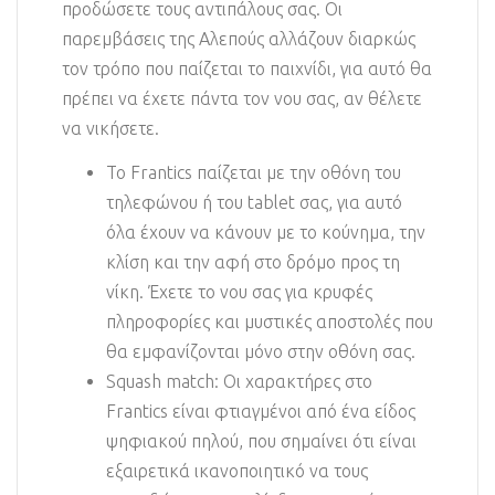
προδώσετε τους αντιπάλους σας. Οι
παρεμβάσεις της Αλεπούς αλλάζουν διαρκώς
τον τρόπο που παίζεται το παιχνίδι, για αυτό θα
πρέπει να έχετε πάντα τον νου σας, αν θέλετε
να νικήσετε.
Το Frantics παίζεται με την οθόνη του
τηλεφώνου ή του tablet σας, για αυτό
όλα έχουν να κάνουν με το κούνημα, την
κλίση και την αφή στο δρόμο προς τη
νίκη. Έχετε το νου σας για κρυφές
πληροφορίες και μυστικές αποστολές που
θα εμφανίζονται μόνο στην οθόνη σας.
Squash match: Οι χαρακτήρες στο
Frantics είναι φτιαγμένοι από ένα είδος
ψηφιακού πηλού, που σημαίνει ότι είναι
εξαιρετικά ικανοποιητικό να τους