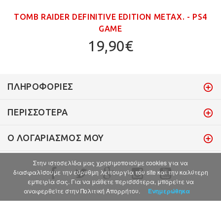
TOMB RAIDER DEFINITIVE EDITION ΜΕΤΑΧ. - PS4
GAME
19,90€
ΠΛΗΡΟΦΟΡΊΕΣ
ΠΕΡΙΣΣΌΤΕΡΑ
Ο ΛΟΓΑΡΙΑΣΜΌΣ ΜΟΥ
Στην ιστοσελίδα μας χρησιμοποιούμε cookies για να
διασφαλίσουμε την εύρυθμη λειτουργία του site και την καλύτερη
εμπειρία σας. Για να μάθετε περισσότερα, μπορείτε να
αναφερθείτε στην Πολιτική Απορρήτου.
Ενημερώθηκα
© 2017 . All Rights Reserved.