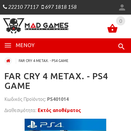
22210 77117
697 1818 158
0
0
ΜΕΝΟΎ
FAR CRY 4 ΜΕΤΑΧ. - PS4 GAME
FAR CRY 4 ΜΕΤΑΧ. - PS4
GAME
Κωδικός Προϊόντος:
PS401014
Διαθεσιμότητα:
Εκτός αποθέματος