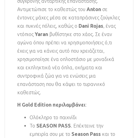
σύγχρονης αντάρτικης επανάστασης.
Αντιμετώπισε το καθεστώς του
Anton
σε
έντονες μάχες μέσα σε καταπράσινες ζούγκλες
και πυκνές πόλεις, καθώς ο
Dani Rojas
, ένας
ντόπιος
Yaran
βυθίστηκε στο χάος. Σε έναν
αγώνα όπου πρέπει να χρησιμοποιήσεις ό,τι
έχεις για να κάνεις αυτό που χρειάζεται,
χρησιμοποίησε ένα οπλοστάσιο με μοναδικά
και εκπληκτικά νέα όπλα, οχήματα και
συντροφικά ζώα για να ενώσεις μια
επανάσταση που θα κάψει το τυραννικό
καθεστώς.
Η Gold Edition περιλαμβάνει
:
Ολόκληρο το παιχνίδι
Το
SEASON PASS
. Επέκτεινε την
εμπειρία σου με το
Season Pass
και το