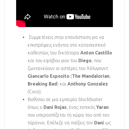
Συμμετέχεις στην επανάσταση για να
επιστρέψεις ενάντια στο καταπιεστικό
καθεστώς του δικτάτορα
Anton Castillo
και του εφήβου γιου του
Diego
, που
ζωντανεύουν οι αστέρες του Χόλυγουντ
Giancarlo Esposito
(
The Mandalorian
,
Breaking Bad
) και
Anthony Gonzalez
(Coco).
Βυθίσου σε μια εμπειρία blockbuster
όπως ο
Dani Rojas
, ένας τοπικός
Yaran
που υπερασπίζεται τη χώρα του από τον
τύραννο. Επέλεξε να παίξεις τον
Dani
ως