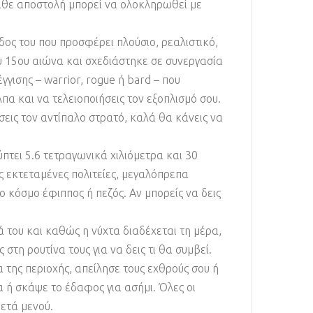
Κάθε αποστολή μπορεί να ολοκληρωθεί με
δος του που προσφέρει πλούσιο, ρεαλιστικό,
ου 15ου αιώνα και σχεδιάστηκε σε συνεργασία
γισης – warrior, rogue ή bard – που
πα και να τελειοποιήσεις τον εξοπλισμό σου.
σεις τον αντίπαλο στρατό, καλά θα κάνεις να
ύπτει 5.6 τετραγωνικά χιλιόμετρα και 30
ς εκτεταμένες πολιτείες, μεγαλόπρεπα
 κόσμο έφιππος ή πεζός. Αν μπορείς να δεις
 του και καθώς η νύχτα διαδέχεται τη μέρα,
στη ρουτίνα τους για να δεις τι θα συμβεί.
 της περιοχής, απείλησε τους εχθρούς σου ή
 ή σκάψε το έδαφος για ασήμι. Όλες οι
ρετά μενού.