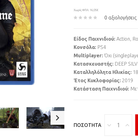
Χωρίς ΦΠΑ: 16,05€
0 αξιολογήσεις
Είδος Παιχνιδιού:
Action, Ro
Κονσόλα:
PS4
Multiplayer:
Όχι (singleplay
Κατασκευαστής:
DEEP SIL
Καταλληλόλητα Ηλικίας:
1
Έτος Κυκλοφορίας:
2019
Κατάσταση Παιχνιδιού:
Μετ
ΠΟΣΌΤΗΤΑ