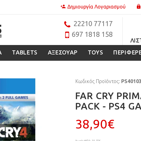
Δημιουργία Λογαριασμού
22210 77117
697 1818 158
ΛΊΣ
Α
TABLETS
ΑΞΕΣΟΥΑΡ
TOYS
ΠΕΡΙΦΕΡ
Κωδικός Προϊόντος:
PS4010
FAR CRY PRIM
PACK - PS4 G
38,90€
Χωρίς ΦΠΑ: 31,37€