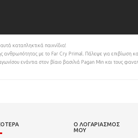
αυτά καταπληκτικά παιχνίδια!
ανθρωπότητας με το Far Cry Primal. Πάλεψε για επιβίωση κα
 αγωνίσου ενάντια στον βίαιο βασιλιά Pagan Min και τους φανα
ΣΌΤΕΡΑ
Ο ΛΟΓΑΡΙΑΣΜΌΣ
ΜΟΥ