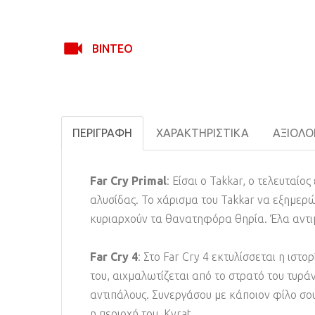
ΒΊΝΤΕΟ
ΠΕΡΙΓΡΑΦΉ
ΧΑΡΑΚΤΗΡΙΣΤΙΚΆ
ΑΞΙΟΛΟΓ
Far Cry Primal
: Είσαι ο Takkar, ο τελευταί
αλυσίδας. Το χάρισμα του Takkar να εξημερώ
κυριαρχούν τα θανατηφόρα θηρία. Έλα αντιμ
Far Cry 4
: Στο Far Cry 4 εκτυλίσσεται η ιστο
του, αιχμαλωτίζεται από το στρατό του τυρ
αντιπάλους. Συνεργάσου με κάποιον φίλο σο
η περιοχή του Kyrat.