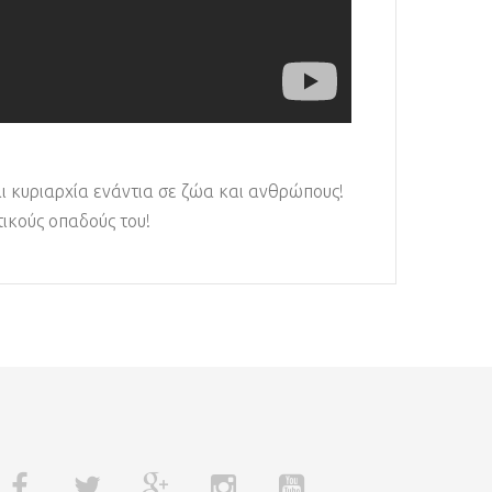
ι κυριαρχία ενάντια σε ζώα και ανθρώπους!
τικούς οπαδούς του!