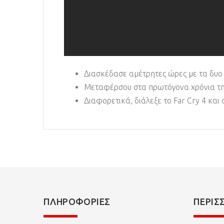
Διασκέδασε αμέτρητες ώρες με τα δυο 
Μεταφέρσου στα πρωτόγονα χρόνια της 
Διαφορετικά, διάλεξε το Far Cry 4 και
ΠΛΗΡΟΦΟΡΊΕΣ
ΠΕΡΙΣ