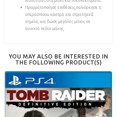
ικανότητες στη μάχη και πλεονεκτήματα.
Πραγματοποίησε επιθέσεις,πολιόρκησε ή
υπερασπίσου κάστρα και στρατηγικά
σημεία, και δώσε μεγάλες μάχες σε
ανοιχτά πεδία μάχης.
YOU MAY ALSO BE INTERESTED IN
THE FOLLOWING PRODUCT(S)