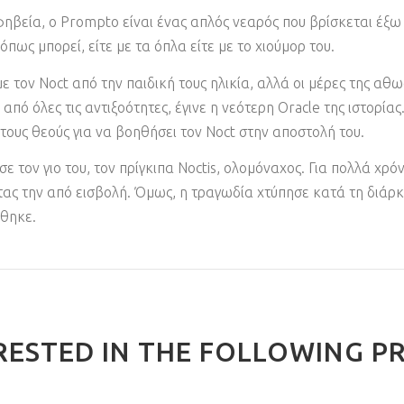
φηβεία, ο Prompto είναι ένας απλός νεαρός που βρίσκεται έξω
πως μπορεί, είτε με τα όπλα είτε με το χιούμορ του.
με τον Noct από την παιδική τους ηλικία, αλλά οι μέρες της α
πό όλες τις αντιξοότητες, έγινε η νεότερη Oracle της ιστορία
τους θεούς για να βοηθήσει τον Noct στην αποστολή του.
σε τον γιο του, τον πρίγκιπα Noctis, ολομόναχος. Για πολλά χρ
ας την από εισβολή. Όμως, η τραγωδία χτύπησε κατά τη διάρ
ώθηκε.
RESTED IN THE FOLLOWING P