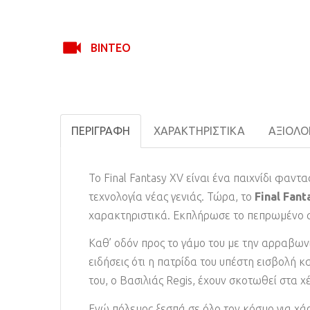
ΒΊΝΤΕΟ
ΠΕΡΙΓΡΑΦΉ
ΧΑΡΑΚΤΗΡΙΣΤΙΚΆ
ΑΞΙΟΛΟΓ
Το Final Fantasy XV είναι ένα παιχνίδι φαν
τεχνολογία νέας γενιάς. Τώρα, το
Final Fant
χαρακτηριστικά. Εκπλήρωσε το πεπρωμένο σο
Καθ’ οδόν προς το γάμο του με την αρραβωνια
ειδήσεις ότι η πατρίδα του υπέστη εισβολή κ
του, ο Βασιλιάς Regis, έχουν σκοτωθεί στα 
Ενώ πόλεμος ξεσπά σε όλο τον κόσμο για χάρ