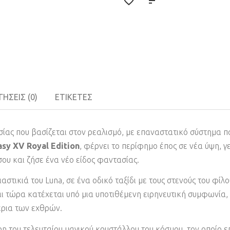
ΉΣΕΙΣ (0)
ΕΤΙΚΈΤΕΣ
τασίας που βασίζεται στον ρεαλισμό, με επαναστατικό σύστημα 
asy XV Royal Edition
, φέρνει το περίφημο έπος σε νέα ύψη, 
υ και ζήσε ένα νέο είδος φαντασίας.
στικιά του Luna, σε ένα οδικό ταξίδι με τους στενούς του φίλου
αι τώρα κατέχεται υπό μια υποτιθέμενη ειρηνευτική συμφωνία, 
χέρια των εχθρών.
η του τελευταίου μαγικού κρυστάλλου του κόσμου, τον οποίο επ