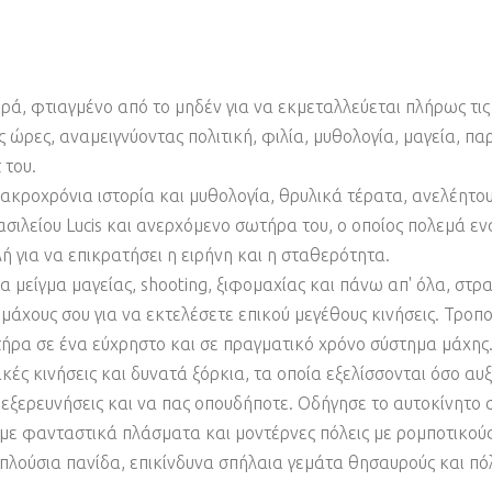
ιρά, φτιαγμένο από το μηδέν για να εκμεταλλεύεται πλήρως τ
ς ώρες, αναμειγνύοντας πολιτική, φιλία, μυθολογία, μαγεία, π
 του.
ακροχρόνια ιστορία και μυθολογία, θρυλικά τέρατα, ανελέητου
βασιλείου Lucis και ανερχόμενο σωτήρα του, ο οποίος πολεμά εν
ή για να επικρατήσει η ειρήνη και η σταθερότητα.
 μείγμα μαγείας, shooting, ξιφομαχίας και πάνω απ' όλα, στρ
άχους σου για να εκτελέσετε επικού μεγέθους κινήσεις. Τροπο
ήρα σε ένα εύχρηστο και σε πραγματικό χρόνο σύστημα μάχης.
κές κινήσεις και δυνατά ξόρκια, τα οποία εξελίσσονται όσο αυξ
 εξερευνήσεις και να πας οπουδήποτε. Οδήγησε το αυτοκίνητο
με φανταστικά πλάσματα και μοντέρνες πόλεις με ρομποτικούς 
πλούσια πανίδα, επικίνδυνα σπήλαια γεμάτα θησαυρούς και πόλ