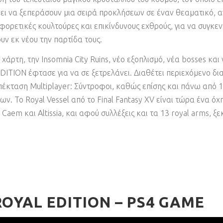
έπει να ξεπεράσουν μια σειρά προκλήσεων σε έναν θεαματικό, α
ορετικές κουλτούρες και επικίνδυνους εχθρούς, για να συγκεν
ν εκ νέου την παρτίδα τους.
άρτη, την Insomnia City Ruins, νέο εξοπλισμό, νέα bosses και
EDITION έφτασε για να σε ξετρελάνει. Διαθέτει περιεχόμενο δ
ι επέκταση Multiplayer: Σύντροφοι, καθώς επίσης και πάνω απ
ν. Το Royal Vessel από το Final Fantasy XV είναι τώρα ένα όχ
aem και Altissia, και αφού συλλέξεις και τα 13 royal arms, ξε
ROYAL EDITION – PS4 GAME