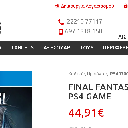
Δημιουργία Λογαριασμού
22210 77117
697 1818 158
ΛΊΣ
Α
TABLETS
ΑΞΕΣΟΥΑΡ
TOYS
ΠΕΡΙΦΕΡ
Κωδικός Προϊόντος:
PS4070
FINAL FANTAS
PS4 GAME
44,91€
Χωρίς ΦΠΑ: 36,22€