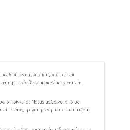
παιχνιδιού, εντυπωσιακά γραφικά και
γεμάτο με πρόσθετο περιεχόμενο και νέα
ς, ο Πρίγκιπας Noctis μαθαίνει από τις
ενώ ο ίδιος, η αγαπημένη του και ο πατέρας
ί σειρά ετών προστατεύει η δυναστεία Lucis,