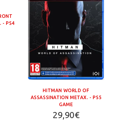
FRONT
 - PS4
HITMAN WORLD OF
GR
ASSASSINATION ΜΕΤΑΧ. - PS5
TRIL
GAME
29,90€