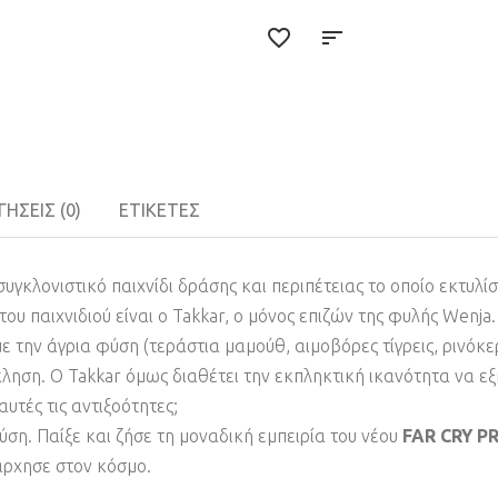
ΉΣΕΙΣ (0)
ΕΤΙΚΈΤΕΣ
συγκλονιστικό παιχνίδι δράσης και περιπέτειας το οποίο εκτυλί
υ παιχνιδιού είναι ο Takkar, ο μόνος επιζών της φυλής Wenja.
ε την άγρια φύση (τεράστια μαμούθ, αιμοβόρες τίγρεις, ρινόκε
κληση. Ο Takkar όμως διαθέτει την εκπληκτική ικανότητα να ε
υτές τις αντιξοότητες;
ση. Παίξε και ζήσε τη μοναδική εμπειρία του νέου
FAR CRY P
άρχησε στον κόσμο.