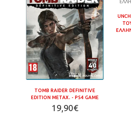
UNCH
ΤΟ
ΕΛΛΗΝ
MPIC
TOMB RAIDER DEFINITIVE
GAME
EDITION ΜΕΤΑΧ. - PS4 GAME
19,90€