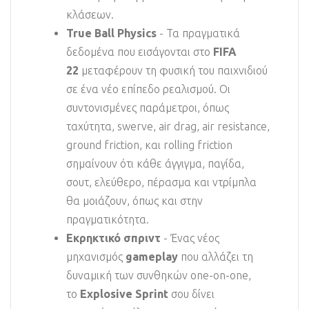
κλάσεων.
True Ball Physics
- Τα πραγματικά
δεδομένα που εισάγονται στο
FIFA
22
μεταφέρουν τη φυσική του παιχνιδιού
σε ένα νέο επίπεδο ρεαλισμού. Οι
συντονισμένες παράμετροι, όπως
ταχύτητα, swerve, air drag, air resistance,
ground friction, και rolling friction
σημαίνουν ότι κάθε άγγιγμα, παγίδα,
σουτ, ελεύθερο, πέρασμα και ντρίμπλα
θα μοιάζουν, όπως και στην
πραγματικότητα.
Εκρηκτικό σπριντ
- Ένας νέος
μηχανισμός
gameplay
που αλλάζει τη
δυναμική των συνθηκών one-on-one,
το
Explosive Sprint
σου δίνει