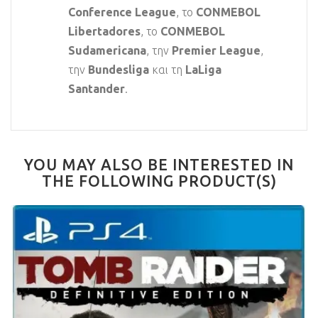
Conference League
, το
CONMEBOL
Libertadores
, το
CONMEBOL
Sudamericana
, την
Premier League
,
την
Bundesliga
και τη
LaLiga
Santander
.
YOU MAY ALSO BE INTERESTED IN
THE FOLLOWING PRODUCT(S)