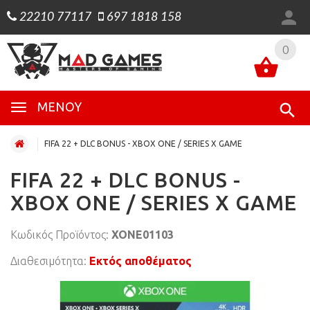
22210 77117
697 1818 158
0
0
ΜΕΝΟΎ
FIFA 22 + DLC BONUS - XBOX ONE / SERIES X GAME
FIFA 22 + DLC BONUS -
XBOX ONE / SERIES X GAME
Κωδικός Προϊόντος:
XONE01103
Διαθεσιμότητα:
Εκτός αποθέματος