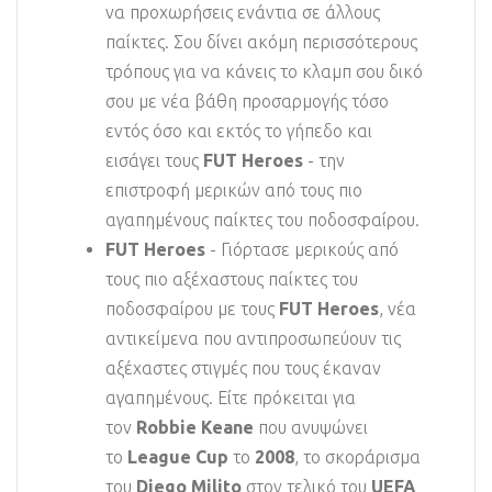
να προχωρήσεις ενάντια σε άλλους
παίκτες. Σου δίνει ακόμη περισσότερους
τρόπους για να κάνεις το κλαμπ σου δικό
σου με νέα βάθη προσαρμογής τόσο
εντός όσο και εκτός το γήπεδο και
εισάγει τους
FUT Heroes
- την
επιστροφή μερικών από τους πιο
αγαπημένους παίκτες του ποδοσφαίρου.
FUT Heroes
- Γιόρτασε μερικούς από
τους πιο αξέχαστους παίκτες του
ποδοσφαίρου με τους
FUT Heroes
, νέα
αντικείμενα που αντιπροσωπεύουν τις
αξέχαστες στιγμές που τους έκαναν
αγαπημένους. Είτε πρόκειται για
τον
Robbie Keane
που ανυψώνει
το
League Cup
το
2008
, το σκοράρισμα
του
Diego Milito
στον τελικό του
UEFA