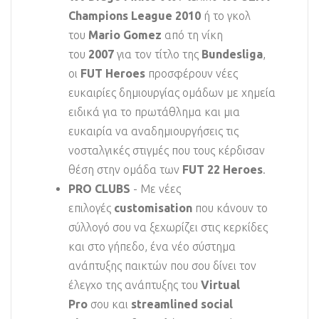
Champions League 2010
ή το γκολ
του
Mario Gomez
από τη νίκη
του
2007
για τον τίτλο της
Bundesliga
,
οι
FUT Heroes
προσφέρουν νέες
ευκαιρίες δημιουργίας ομάδων με χημεία
ειδικά για το πρωτάθλημα και μια
ευκαιρία να αναδημιουργήσεις τις
νοσταλγικές στιγμές που τους κέρδισαν
θέση στην ομάδα των
FUT 22 Heroes
.
PRO CLUBS
- Με νέες
επιλογές
customisation
που κάνουν το
σύλλογό σου να ξεχωρίζει στις κερκίδες
και στο γήπεδο, ένα νέο σύστημα
ανάπτυξης παικτών που σου δίνει τον
έλεγχο της ανάπτυξης του
Virtual
Pro
σου και
streamlined social