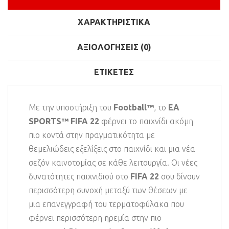
ΧΑΡΑΚΤΗΡΙΣΤΙΚΆ
ΑΞΙΟΛΟΓΉΣΕΙΣ (0)
ΕΤΙΚΈΤΕΣ
Με την υποστήριξη του
Football™
, το
EA
SPORTS™ FIFA 22
φέρνει το παιχνίδι ακόμη
πιο κοντά στην πραγματικότητα με
θεμελιώδεις εξελίξεις στο παιχνίδι και μια νέα
σεζόν καινοτομίας σε κάθε λειτουργία. Οι νέες
δυνατότητες παιχνιδιού στο
FIFA 22
σου δίνουν
περισσότερη συνοχή μεταξύ των θέσεων με
μια επανεγγραφή του τερματοφύλακα που
φέρνει περισσότερη ηρεμία στην πιο