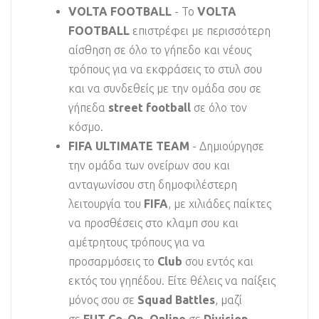
VOLTA FOOTBALL
- Το
VOLTA
FOOTBALL
επιστρέφει με περισσότερη
αίσθηση σε όλο το γήπεδο και νέους
τρόπους για να εκφράσεις το στυλ σου
και να συνδεθείς με την ομάδα σου σε
γήπεδα
street football
σε όλο τον
κόσμο.
FIFA ULTIMATE TEAM
- Δημιούργησε
την ομάδα των ονείρων σου και
ανταγωνίσου στη δημοφιλέστερη
λειτουργία του
FIFA
, με χιλιάδες παίκτες
να προσθέσεις στο κλαμπ σου και
αμέτρητους τρόπους για να
προσαρμόσεις το
Club
σου εντός και
εκτός του γηπέδου. Είτε θέλεις να παίξεις
μόνος σου σε
Squad Battles
, μαζί