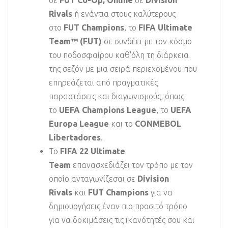
σε
FUT Co-Op,
Online
σε
Division
Rivals
ή ενάντια στους καλύτερους
στο
FUT Champions
, το
FIFA Ultimate
Team™ (FUT)
σε συνδέει με τον κόσμο
του ποδοσφαίρου καθ'όλη τη διάρκεια
της σεζόν με μια σειρά περιεχομένου που
επηρεάζεται από πραγματικές
παραστάσεις και διαγωνισμούς, όπως
το
UEFA Champions League
, το
UEFA
Europa League
και το
CONMEBOL
Libertadores
.
Το
FIFA 22 Ultimate
Team
επανασχεδιάζει τον τρόπο με τον
οποίο ανταγωνίζεσαι σε
Division
Rivals
και
FUT Champions
για να
δημιουργήσεις έναν πιο προσιτό τρόπο
για να δοκιμάσεις τις ικανότητές σου και