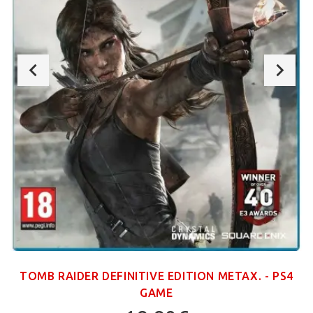
TOMB RAIDER DEFINITIVE EDITION ΜΕΤΑΧ. - PS4
GAME