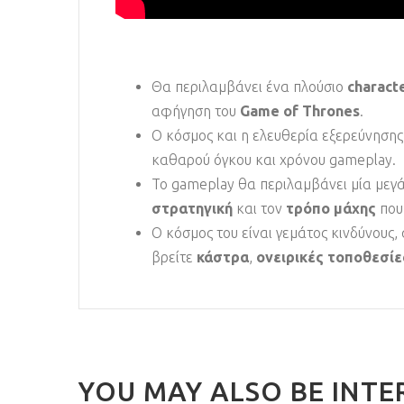
Θα περιλαμβάνει ένα πλούσιο
charact
αφήγηση του
Game of Thrones
.
Ο κόσμος και η ελευθερία εξερεύνησης
καθαρού όγκου και χρόνου gameplay.
Το gameplay θα περιλαμβάνει μία μεγά
στρατηγική
και τον
τρόπο μάχης
που 
Ο κόσμος του είναι γεμάτος κινδύνους,
βρείτε
κάστρα
,
ονειρικές τοποθεσίε
YOU MAY ALSO BE INTE