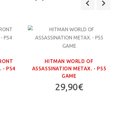
FRONT
HITMAN WORLD OF
GR
 - PS4
ASSASSINATION ΜΕΤΑΧ. - PS5
TRIL
GAME
29,90€