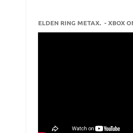
ELDEN RING ΜΕΤΑΧ. - XBOX O