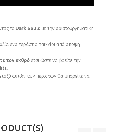
οντας το
Dark Souls
με την αριστουργηματική
ολία ένα τεράστιο παιχνίδι από άποψη
ετε τον εχθρό
έτσι ώστε να βρείτε την
hts
.
 Μεταξύ αυτών των περιοχών θα μπορείτε να
RODUCT(S)