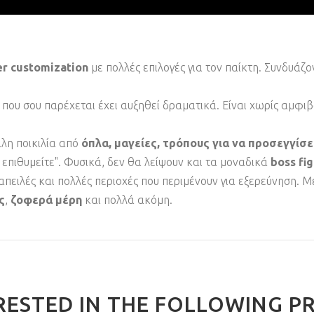
er customization
με πολλές επιλογές για τον παίκτη. Συνδυάζ
 που σου παρέχεται έχει αυξηθεί δραματικά. Είναι χωρίς αμφιβ
λη ποικιλία από
όπλα, μαγείες, τρόπους για να προσεγγίσ
επιθυμείτε". Φυσικά, δεν θα λείψουν και τα μοναδικά
boss fig
 απειλές και πολλές περιοχές που περιμένουν για εξερεύνηση.
ς
,
ζοφερά μέρη
και πολλά ακόμη.
RESTED IN THE FOLLOWING P