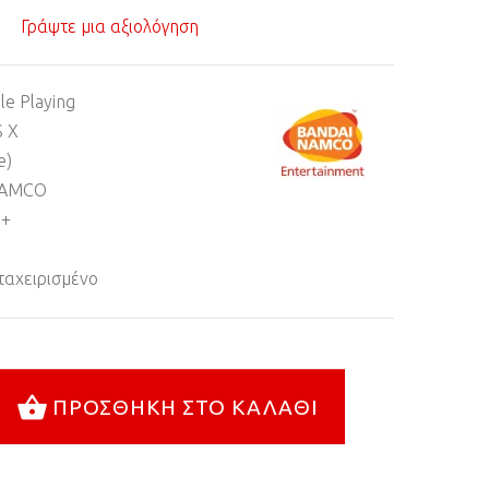
Γράψτε μια αξιολόγηση
le Playing
 X
e)
NAMCO
6+
αχειρισμένο
ΠΡΟΣΘΉΚΗ ΣΤΟ ΚΑΛΆΘΙ