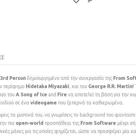
ΕΣ
 3rd Person
δημιουργημένο από την συνεργασία της
From Sof
ον περίφημο
Hidetaka Miyazaki
, και του
George R.R. Martin!
Τ
ργο του
A Song of Ice
and
Fire
να αποτελεί τη βάση για την κ
χνιδιού σε ένα
videogame
που ξεπερνά τα καθιερωμένα.
εις τα μυστικά του, να γνωρίσεις το background του φανταστι
την πιο
open-world
προσπάθεια της
From Software
μέχρι σή
πικές μάχες για τις οποίες φημίζεται, ώστε να προσφέρει μία 