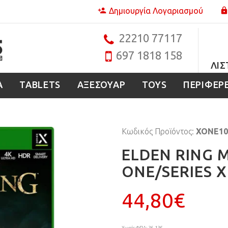
Δημιουργία Λογαριασμού
22210 77117
697 1818 158
ΛΊΣ
Α
TABLETS
ΑΞΕΣΟΥΑΡ
TOYS
ΠΕΡΙΦΕΡ
Κωδικός Προϊόντος:
XONE10
ELDEN RING Μ
ONE/SERIES 
44,80€
Χωρίς ΦΠΑ: 36,13€