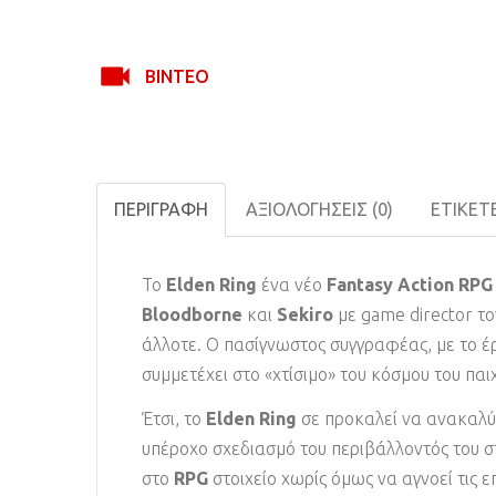
ΒΊΝΤΕΟ
ΠΕΡΙΓΡΑΦΉ
ΑΞΙΟΛΟΓΉΣΕΙΣ (0)
ΕΤΙΚΈΤ
Το
Elden Ring
ένα νέο
Fantasy Action RPG
Bloodborne
και
Sekiro
με game director τ
άλλοτε. Ο πασίγνωστος συγγραφέας, με το έ
συμμετέχει στο «χτίσιμο» του κόσμου του παι
Έτσι, το
Elden Ring
σε προκαλεί να ανακαλύψ
υπέροχο σχεδιασμό του περιβάλλοντός του σ
στο
RPG
στοιχείο χωρίς όμως να αγνοεί τις ε