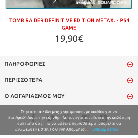
TOMB RAIDER DEFINITIVE EDITION ΜΕΤΑΧ. - PS4
GAME
19,90€
ΠΛΗΡΟΦΟΡΊΕΣ
ΠΕΡΙΣΣΌΤΕΡΑ
Ο ΛΟΓΑΡΙΑΣΜΌΣ ΜΟΥ
Στην ιστοσελίδα μας χρησιμοποιούμε cookies για να
διασφαλίσουμε την εύρυθμη λειτουργία του site και την καλύτερη
εμπειρία σας. Για να μάθετε περισσότερα, μπορείτε να
αναφερθείτε στην Πολιτική Απορρήτου.
Ενημερώθηκα